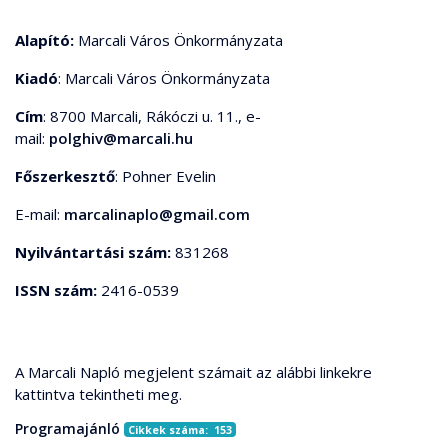
Alapító:
Marcali Város Önkormányzata
Kiadó
: Marcali Város Önkormányzata
Cím
: 8700 Marcali, Rákóczi u. 11., e-
mail:
polghiv@marcali.hu
Főszerkesztő
: Pohner Evelin
E-mail:
marcalinaplo@gmail.com
Nyilvántartási szám:
831268
ISSN szám:
2416-0539
A Marcali Napló megjelent számait az alábbi linkekre
kattintva tekintheti meg.
Programajánló
Cikkek száma: 153