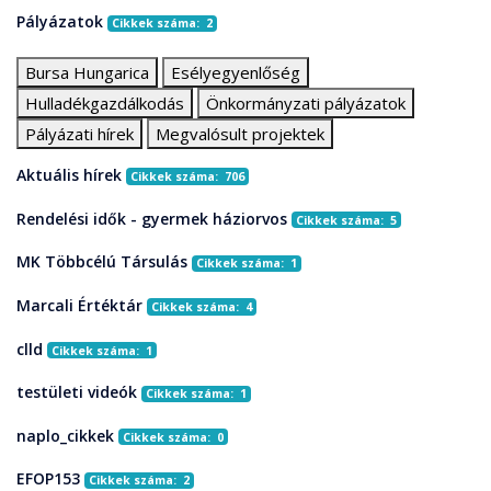
Pályázatok
Cikkek száma: 2
Bursa Hungarica
Esélyegyenlőség
Hulladékgazdálkodás
Önkormányzati pályázatok
Pályázati hírek
Megvalósult projektek
Aktuális hírek
Cikkek száma: 706
Rendelési idők - gyermek háziorvos
Cikkek száma: 5
MK Többcélú Társulás
Cikkek száma: 1
Marcali Értéktár
Cikkek száma: 4
clld
Cikkek száma: 1
testületi videók
Cikkek száma: 1
naplo_cikkek
Cikkek száma: 0
EFOP153
Cikkek száma: 2