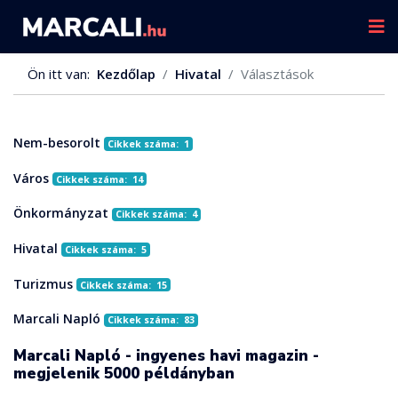
Ön itt van:
Kezdőlap
Hivatal
Választások
Nem-besorolt
Cikkek száma: 1
Város
Cikkek száma: 14
Önkormányzat
Cikkek száma: 4
Hivatal
Cikkek száma: 5
Turizmus
Cikkek száma: 15
Marcali Napló
Cikkek száma: 83
Marcali Napló - ingyenes havi magazin -
megjelenik 5000 példányban