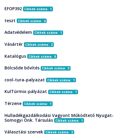
EFOP392
Cikkek száma: 1
teszt
Cikkek száma: 4
Adatvédelem
Cikkek száma: 1
Vásártér
Cikkek száma: 2
Katalógus
Cikkek száma: 0
Bölcsőde bővítés
Cikkek száma: 3
cool-tura-palyazat
Cikkek száma: 1
KulTúrmix-pályázat
Cikkek száma: 1
Térzene
Cikkek száma: 1
Hulladékgazdálkodási Vagyont Működtető Nyugat-
Somogyi Önk. Társulás
Cikkek száma: 1
Választási szervek
Cikkek száma: 3