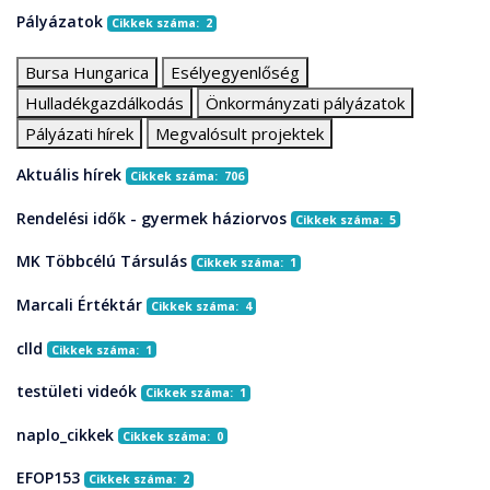
Pályázatok
Cikkek száma: 2
Bursa Hungarica
Esélyegyenlőség
Hulladékgazdálkodás
Önkormányzati pályázatok
Pályázati hírek
Megvalósult projektek
Aktuális hírek
Cikkek száma: 706
Rendelési idők - gyermek háziorvos
Cikkek száma: 5
MK Többcélú Társulás
Cikkek száma: 1
Marcali Értéktár
Cikkek száma: 4
clld
Cikkek száma: 1
testületi videók
Cikkek száma: 1
naplo_cikkek
Cikkek száma: 0
EFOP153
Cikkek száma: 2