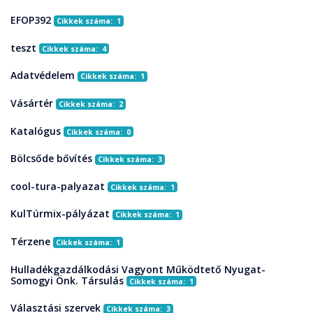
EFOP392
Cikkek száma: 1
teszt
Cikkek száma: 4
Adatvédelem
Cikkek száma: 1
Vásártér
Cikkek száma: 2
Katalógus
Cikkek száma: 0
Bölcsőde bővítés
Cikkek száma: 3
cool-tura-palyazat
Cikkek száma: 1
KulTúrmix-pályázat
Cikkek száma: 1
Térzene
Cikkek száma: 1
Hulladékgazdálkodási Vagyont Működtető Nyugat-
Somogyi Önk. Társulás
Cikkek száma: 1
Választási szervek
Cikkek száma: 3