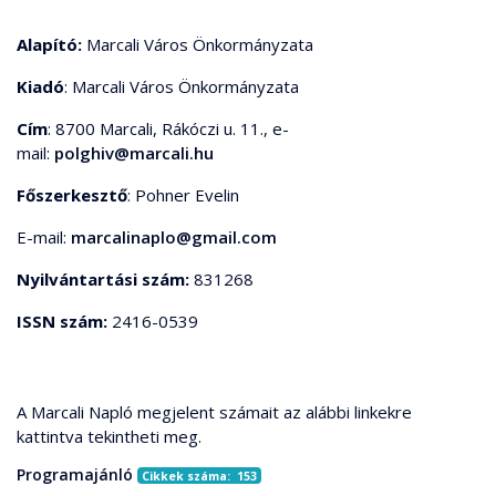
Alapító:
Marcali Város Önkormányzata
Kiadó
: Marcali Város Önkormányzata
Cím
: 8700 Marcali, Rákóczi u. 11., e-
mail:
polghiv@marcali.hu
Főszerkesztő
: Pohner Evelin
E-mail:
marcalinaplo@gmail.com
Nyilvántartási szám:
831268
ISSN szám:
2416-0539
A Marcali Napló megjelent számait az alábbi linkekre
kattintva tekintheti meg.
Programajánló
Cikkek száma: 153