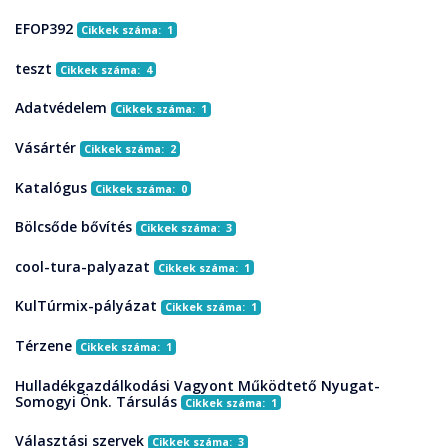
EFOP392
Cikkek száma: 1
teszt
Cikkek száma: 4
Adatvédelem
Cikkek száma: 1
Vásártér
Cikkek száma: 2
Katalógus
Cikkek száma: 0
Bölcsőde bővítés
Cikkek száma: 3
cool-tura-palyazat
Cikkek száma: 1
KulTúrmix-pályázat
Cikkek száma: 1
Térzene
Cikkek száma: 1
Hulladékgazdálkodási Vagyont Működtető Nyugat-
Somogyi Önk. Társulás
Cikkek száma: 1
Választási szervek
Cikkek száma: 3