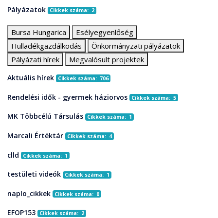
Pályázatok
Cikkek száma: 2
Bursa Hungarica
Esélyegyenlőség
Hulladékgazdálkodás
Önkormányzati pályázatok
Pályázati hírek
Megvalósult projektek
Aktuális hírek
Cikkek száma: 706
Rendelési idők - gyermek háziorvos
Cikkek száma: 5
MK Többcélú Társulás
Cikkek száma: 1
Marcali Értéktár
Cikkek száma: 4
clld
Cikkek száma: 1
testületi videók
Cikkek száma: 1
naplo_cikkek
Cikkek száma: 0
EFOP153
Cikkek száma: 2