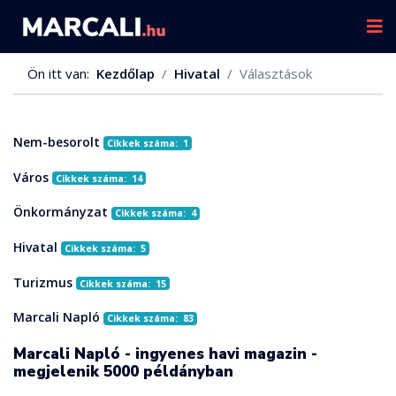
Ön itt van:
Kezdőlap
Hivatal
Választások
Nem-besorolt
Cikkek száma: 1
Város
Cikkek száma: 14
Önkormányzat
Cikkek száma: 4
Hivatal
Cikkek száma: 5
Turizmus
Cikkek száma: 15
Marcali Napló
Cikkek száma: 83
Marcali Napló - ingyenes havi magazin -
megjelenik 5000 példányban