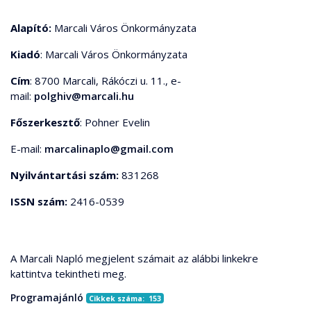
Alapító:
Marcali Város Önkormányzata
Kiadó
: Marcali Város Önkormányzata
Cím
: 8700 Marcali, Rákóczi u. 11., e-
mail:
polghiv@marcali.hu
Főszerkesztő
: Pohner Evelin
E-mail:
marcalinaplo@gmail.com
Nyilvántartási szám:
831268
ISSN szám:
2416-0539
A Marcali Napló megjelent számait az alábbi linkekre
kattintva tekintheti meg.
Programajánló
Cikkek száma: 153