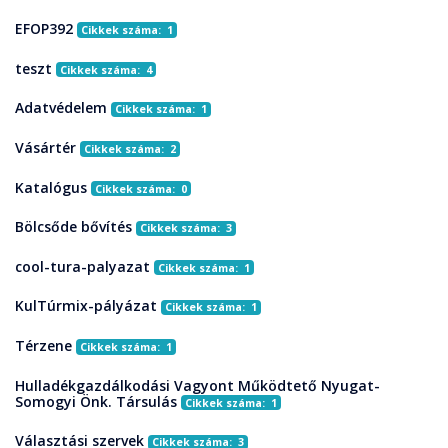
EFOP392
Cikkek száma: 1
teszt
Cikkek száma: 4
Adatvédelem
Cikkek száma: 1
Vásártér
Cikkek száma: 2
Katalógus
Cikkek száma: 0
Bölcsőde bővítés
Cikkek száma: 3
cool-tura-palyazat
Cikkek száma: 1
KulTúrmix-pályázat
Cikkek száma: 1
Térzene
Cikkek száma: 1
Hulladékgazdálkodási Vagyont Működtető Nyugat-
Somogyi Önk. Társulás
Cikkek száma: 1
Választási szervek
Cikkek száma: 3