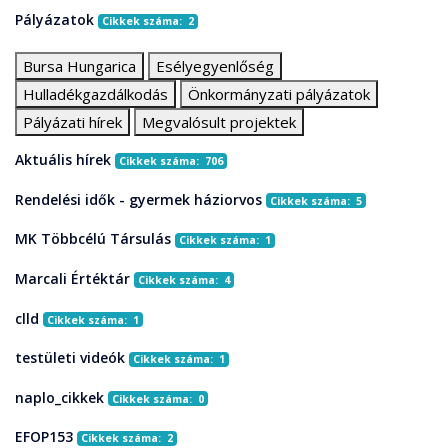
Pályázatok
Cikkek száma: 2
Bursa Hungarica
Esélyegyenlőség
Hulladékgazdálkodás
Önkormányzati pályázatok
Pályázati hírek
Megvalósult projektek
Aktuális hírek
Cikkek száma: 706
Rendelési idők - gyermek háziorvos
Cikkek száma: 5
MK Többcélú Társulás
Cikkek száma: 1
Marcali Értéktár
Cikkek száma: 4
clld
Cikkek száma: 1
testületi videók
Cikkek száma: 1
naplo_cikkek
Cikkek száma: 0
EFOP153
Cikkek száma: 2