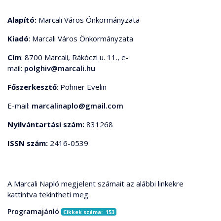
Alapító:
Marcali Város Önkormányzata
Kiadó
: Marcali Város Önkormányzata
Cím
: 8700 Marcali, Rákóczi u. 11., e-
mail:
polghiv@marcali.hu
Főszerkesztő
: Pohner Evelin
E-mail:
marcalinaplo@gmail.com
Nyilvántartási szám:
831268
ISSN szám:
2416-0539
A Marcali Napló megjelent számait az alábbi linkekre
kattintva tekintheti meg.
Programajánló
Cikkek száma: 153