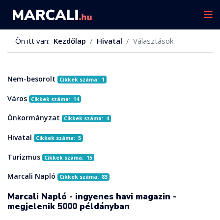
Ön itt van:
Kezdőlap
Hivatal
Választások
Nem-besorolt
Cikkek száma: 1
Város
Cikkek száma: 14
Önkormányzat
Cikkek száma: 4
Hivatal
Cikkek száma: 5
Turizmus
Cikkek száma: 15
Marcali Napló
Cikkek száma: 83
Marcali Napló - ingyenes havi magazin -
megjelenik 5000 példányban