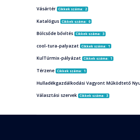
Vásártér
Cikkek száma: 2
Katalógus
Cikkek száma: 0
Bölcsőde bővítés
Cikkek száma: 3
cool-tura-palyazat
Cikkek száma: 1
KulTúrmix-pályázat
Cikkek száma: 1
Térzene
Cikkek száma: 1
Hulladékgazdálkodási Vagyont Működtető Nyu
Választási szervek
Cikkek száma: 3