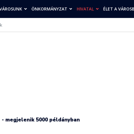
VÁROSUNK
ÖNKORMÁNYZAT
HIVATAL
ÉLET A VÁROS
k
n - megjelenik 5000 példányban