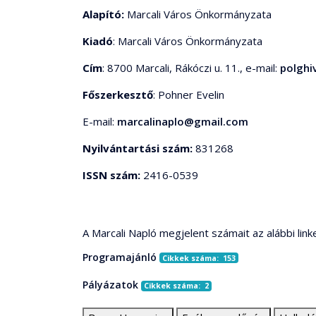
Alapító:
Marcali Város Önkormányzata
Kiadó
: Marcali Város Önkormányzata
Cím
: 8700 Marcali, Rákóczi u. 11., e-mail:
polghi
Főszerkesztő
: Pohner Evelin
E-mail:
marcalinaplo@gmail.com
Nyilvántartási szám:
831268
ISSN szám:
2416-0539
A Marcali Napló megjelent számait az alábbi link
Programajánló
Cikkek száma: 153
Pályázatok
Cikkek száma: 2