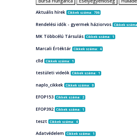
Bursa Hungarica
Esélyegyenlőség
Hullad
Aktuális hírek
Cikkek száma: 706
Rendelési idők - gyermek háziorvos
Cikkek száma
MK Többcélú Társulás
Cikkek száma: 1
Marcali Értéktár
Cikkek száma: 4
clld
Cikkek száma: 1
testületi videók
Cikkek száma: 1
naplo_cikkek
Cikkek száma: 0
EFOP153
Cikkek száma: 2
EFOP392
Cikkek száma: 1
teszt
Cikkek száma: 4
Adatvédelem
Cikkek száma: 1