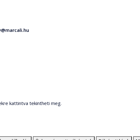
v@marcali.hu
ekre kattintva tekintheti meg.