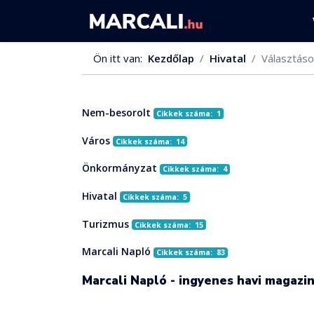
Ön itt van:
Kezdőlap
Hivatal
Választáso
Nem-besorolt
Cikkek száma: 1
Város
Cikkek száma: 14
Önkormányzat
Cikkek száma: 4
Hivatal
Cikkek száma: 5
Turizmus
Cikkek száma: 15
Marcali Napló
Cikkek száma: 83
Marcali Napló - ingyenes havi magazi