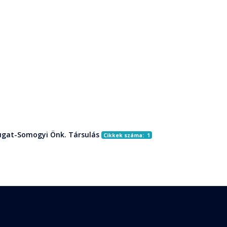
gat-Somogyi Önk. Társulás
Cikkek száma: 1