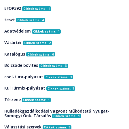
EFOP392
Cikkek száma: 1
teszt
Cikkek száma: 4
Adatvédelem
Cikkek száma: 1
Vásártér
Cikkek száma: 2
Katalógus
Cikkek száma: 0
Bölcsőde bővítés
Cikkek száma: 3
cool-tura-palyazat
Cikkek száma: 1
KulTúrmix-pályázat
Cikkek száma: 1
Térzene
Cikkek száma: 1
Hulladékgazdálkodási Vagyont Működtető Nyugat-
Somogyi Önk. Társulás
Cikkek száma: 1
Választási szervek
Cikkek száma: 3