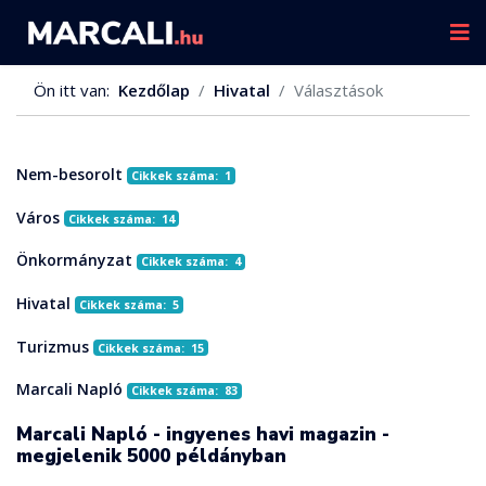
Ön itt van:
Kezdőlap
Hivatal
Választások
Nem-besorolt
Cikkek száma: 1
Város
Cikkek száma: 14
Önkormányzat
Cikkek száma: 4
Hivatal
Cikkek száma: 5
Turizmus
Cikkek száma: 15
Marcali Napló
Cikkek száma: 83
Marcali Napló - ingyenes havi magazin -
megjelenik 5000 példányban