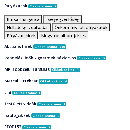
Pályázatok
Cikkek száma: 2
Bursa Hungarica
Esélyegyenlőség
Hulladékgazdálkodás
Önkormányzati pályázatok
Pályázati hírek
Megvalósult projektek
Aktuális hírek
Cikkek száma: 706
Rendelési idők - gyermek háziorvos
Cikkek száma: 5
MK Többcélú Társulás
Cikkek száma: 1
Marcali Értéktár
Cikkek száma: 4
clld
Cikkek száma: 1
testületi videók
Cikkek száma: 1
naplo_cikkek
Cikkek száma: 0
EFOP153
Cikkek száma: 2