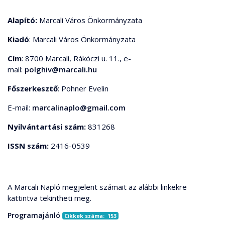
Alapító:
Marcali Város Önkormányzata
Kiadó
: Marcali Város Önkormányzata
Cím
: 8700 Marcali, Rákóczi u. 11., e-
mail:
polghiv@marcali.hu
Főszerkesztő
: Pohner Evelin
E-mail:
marcalinaplo@gmail.com
Nyilvántartási szám:
831268
ISSN szám:
2416-0539
A Marcali Napló megjelent számait az alábbi linkekre
kattintva tekintheti meg.
Programajánló
Cikkek száma: 153