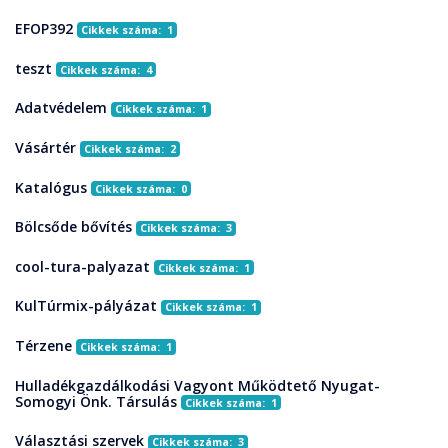
EFOP392
Cikkek száma: 1
teszt
Cikkek száma: 4
Adatvédelem
Cikkek száma: 1
Vásártér
Cikkek száma: 2
Katalógus
Cikkek száma: 0
Bölcsőde bővítés
Cikkek száma: 3
cool-tura-palyazat
Cikkek száma: 1
KulTúrmix-pályázat
Cikkek száma: 1
Térzene
Cikkek száma: 1
Hulladékgazdálkodási Vagyont Működtető Nyugat-
Somogyi Önk. Társulás
Cikkek száma: 1
Választási szervek
Cikkek száma: 3