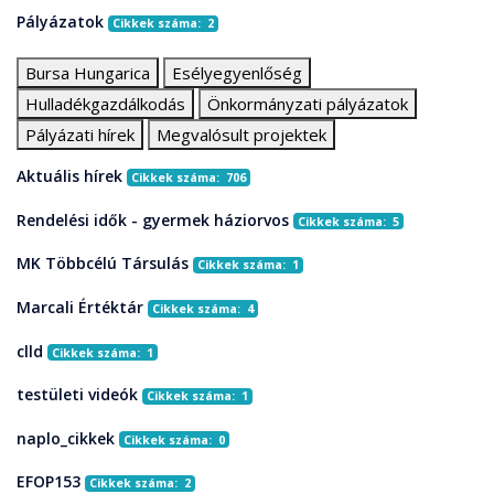
Pályázatok
Cikkek száma: 2
Bursa Hungarica
Esélyegyenlőség
Hulladékgazdálkodás
Önkormányzati pályázatok
Pályázati hírek
Megvalósult projektek
Aktuális hírek
Cikkek száma: 706
Rendelési idők - gyermek háziorvos
Cikkek száma: 5
MK Többcélú Társulás
Cikkek száma: 1
Marcali Értéktár
Cikkek száma: 4
clld
Cikkek száma: 1
testületi videók
Cikkek száma: 1
naplo_cikkek
Cikkek száma: 0
EFOP153
Cikkek száma: 2