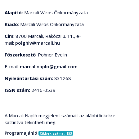
Alapító:
Marcali Város Önkormányzata
Kiadó
: Marcali Város Önkormányzata
Cím
: 8700 Marcali, Rákóczi u. 11., e-
mail:
polghiv@marcali.hu
Főszerkesztő
: Pohner Evelin
E-mail:
marcalinaplo@gmail.com
Nyilvántartási szám:
831268
ISSN szám:
2416-0539
A Marcali Napló megjelent számait az alábbi linkekre
kattintva tekintheti meg.
Programajánló
Cikkek száma: 153