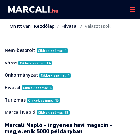
Ön itt van:
Kezdőlap
Hivatal
Választások
Nem-besorolt
Cikkek száma: 1
Város
Cikkek száma: 14
Önkormányzat
Cikkek száma: 4
Hivatal
Cikkek száma: 5
Turizmus
Cikkek száma: 15
Marcali Napló
Cikkek száma: 83
Marcali Napló - ingyenes havi magazin -
megjelenik 5000 példányban