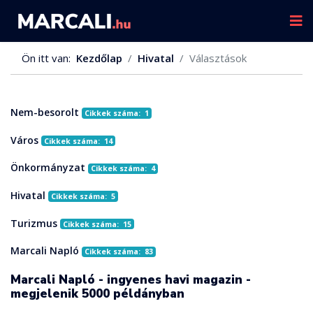
Ön itt van:
Kezdőlap
Hivatal
Választások
Nem-besorolt
Cikkek száma: 1
Város
Cikkek száma: 14
Önkormányzat
Cikkek száma: 4
Hivatal
Cikkek száma: 5
Turizmus
Cikkek száma: 15
Marcali Napló
Cikkek száma: 83
Marcali Napló - ingyenes havi magazin -
megjelenik 5000 példányban