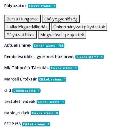
Pályázatok
Cikkek száma: 2
Bursa Hungarica
Esélyegyenlőség
Hulladékgazdálkodás
Önkormányzati pályázatok
Pályázati hírek
Megvalósult projektek
Aktuális hírek
Cikkek száma: 706
Rendelési idők - gyermek háziorvos
Cikkek száma: 5
MK Többcélú Társulás
Cikkek száma: 1
Marcali Értéktár
Cikkek száma: 4
clld
Cikkek száma: 1
testületi videók
Cikkek száma: 1
naplo_cikkek
Cikkek száma: 0
EFOP153
Cikkek száma: 2