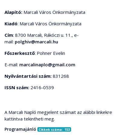
Alapító:
Marcali Város Önkormányzata
Kiadó
: Marcali Város Önkormányzata
Cím
: 8700 Marcali, Rákóczi u. 11., e-
mail:
polghiv@marcali.hu
Főszerkesztő
: Pohner Evelin
E-mail:
marcalinaplo@gmail.com
Nyilvántartási szám:
831268
ISSN szám:
2416-0539
A Marcali Napló megjelent számait az alábbi linkekre
kattintva tekintheti meg.
Programajánló
Cikkek száma: 153