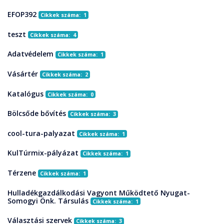
EFOP392
Cikkek száma: 1
teszt
Cikkek száma: 4
Adatvédelem
Cikkek száma: 1
Vásártér
Cikkek száma: 2
Katalógus
Cikkek száma: 0
Bölcsőde bővítés
Cikkek száma: 3
cool-tura-palyazat
Cikkek száma: 1
KulTúrmix-pályázat
Cikkek száma: 1
Térzene
Cikkek száma: 1
Hulladékgazdálkodási Vagyont Működtető Nyugat-
Somogyi Önk. Társulás
Cikkek száma: 1
Választási szervek
Cikkek száma: 3