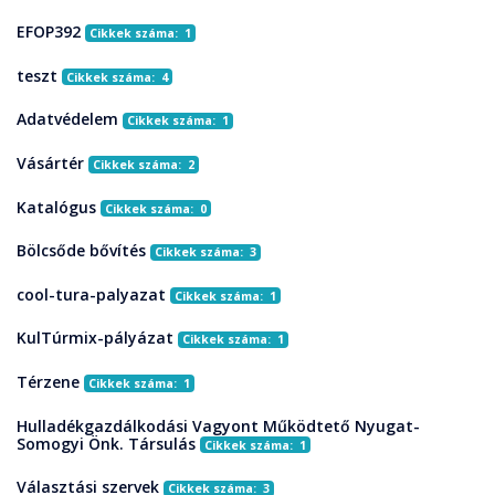
EFOP392
Cikkek száma: 1
teszt
Cikkek száma: 4
Adatvédelem
Cikkek száma: 1
Vásártér
Cikkek száma: 2
Katalógus
Cikkek száma: 0
Bölcsőde bővítés
Cikkek száma: 3
cool-tura-palyazat
Cikkek száma: 1
KulTúrmix-pályázat
Cikkek száma: 1
Térzene
Cikkek száma: 1
Hulladékgazdálkodási Vagyont Működtető Nyugat-
Somogyi Önk. Társulás
Cikkek száma: 1
Választási szervek
Cikkek száma: 3