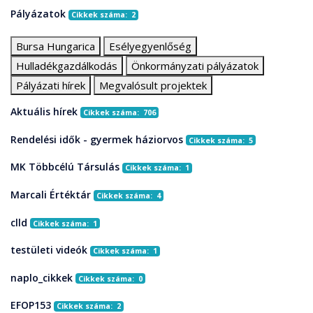
Pályázatok
Cikkek száma: 2
Bursa Hungarica
Esélyegyenlőség
Hulladékgazdálkodás
Önkormányzati pályázatok
Pályázati hírek
Megvalósult projektek
Aktuális hírek
Cikkek száma: 706
Rendelési idők - gyermek háziorvos
Cikkek száma: 5
MK Többcélú Társulás
Cikkek száma: 1
Marcali Értéktár
Cikkek száma: 4
clld
Cikkek száma: 1
testületi videók
Cikkek száma: 1
naplo_cikkek
Cikkek száma: 0
EFOP153
Cikkek száma: 2