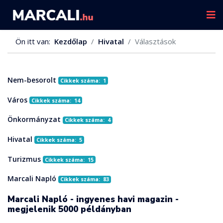
Ön itt van:
Kezdőlap
Hivatal
Választások
Nem-besorolt
Cikkek száma: 1
Város
Cikkek száma: 14
Önkormányzat
Cikkek száma: 4
Hivatal
Cikkek száma: 5
Turizmus
Cikkek száma: 15
Marcali Napló
Cikkek száma: 83
Marcali Napló - ingyenes havi magazin -
megjelenik 5000 példányban