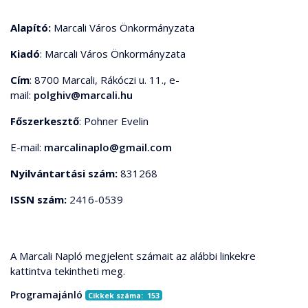
Alapító:
Marcali Város Önkormányzata
Kiadó
: Marcali Város Önkormányzata
Cím
: 8700 Marcali, Rákóczi u. 11., e-
mail:
polghiv@marcali.hu
Főszerkesztő
: Pohner Evelin
E-mail:
marcalinaplo@gmail.com
Nyilvántartási szám:
831268
ISSN szám:
2416-0539
A Marcali Napló megjelent számait az alábbi linkekre
kattintva tekintheti meg.
Programajánló
Cikkek száma: 153