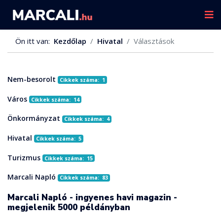
Ön itt van:
Kezdőlap
Hivatal
Választások
Nem-besorolt
Cikkek száma: 1
Város
Cikkek száma: 14
Önkormányzat
Cikkek száma: 4
Hivatal
Cikkek száma: 5
Turizmus
Cikkek száma: 15
Marcali Napló
Cikkek száma: 83
Marcali Napló - ingyenes havi magazin -
megjelenik 5000 példányban