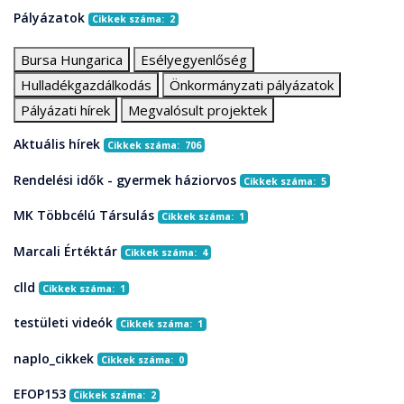
Pályázatok
Cikkek száma: 2
Bursa Hungarica
Esélyegyenlőség
Hulladékgazdálkodás
Önkormányzati pályázatok
Pályázati hírek
Megvalósult projektek
Aktuális hírek
Cikkek száma: 706
Rendelési idők - gyermek háziorvos
Cikkek száma: 5
MK Többcélú Társulás
Cikkek száma: 1
Marcali Értéktár
Cikkek száma: 4
clld
Cikkek száma: 1
testületi videók
Cikkek száma: 1
naplo_cikkek
Cikkek száma: 0
EFOP153
Cikkek száma: 2