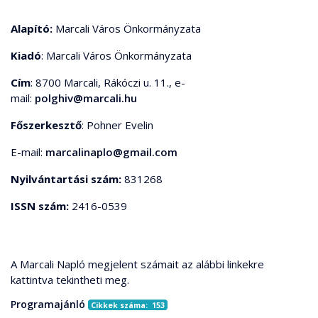
Alapító:
Marcali Város Önkormányzata
Kiadó
: Marcali Város Önkormányzata
Cím
: 8700 Marcali, Rákóczi u. 11., e-
mail:
polghiv@marcali.hu
Főszerkesztő
: Pohner Evelin
E-mail:
marcalinaplo@gmail.com
Nyilvántartási szám:
831268
ISSN szám:
2416-0539
A Marcali Napló megjelent számait az alábbi linkekre
kattintva tekintheti meg.
Programajánló
Cikkek száma: 153