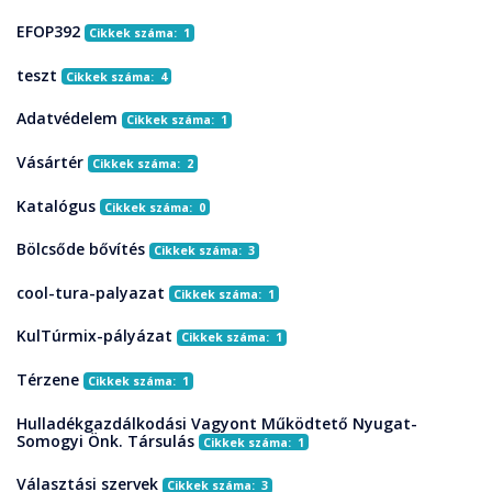
EFOP392
Cikkek száma: 1
teszt
Cikkek száma: 4
Adatvédelem
Cikkek száma: 1
Vásártér
Cikkek száma: 2
Katalógus
Cikkek száma: 0
Bölcsőde bővítés
Cikkek száma: 3
cool-tura-palyazat
Cikkek száma: 1
KulTúrmix-pályázat
Cikkek száma: 1
Térzene
Cikkek száma: 1
Hulladékgazdálkodási Vagyont Működtető Nyugat-
Somogyi Önk. Társulás
Cikkek száma: 1
Választási szervek
Cikkek száma: 3