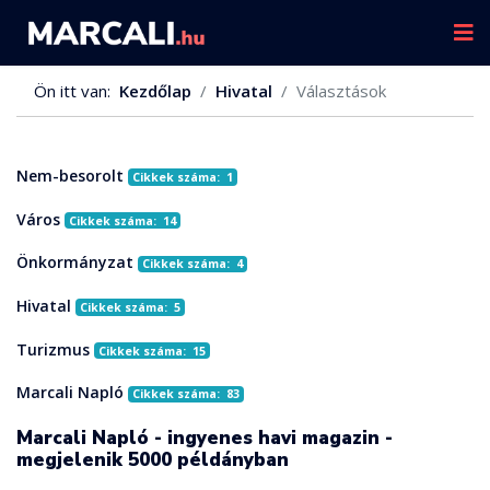
Ön itt van:
Kezdőlap
Hivatal
Választások
Nem-besorolt
Cikkek száma: 1
Város
Cikkek száma: 14
Önkormányzat
Cikkek száma: 4
Hivatal
Cikkek száma: 5
Turizmus
Cikkek száma: 15
Marcali Napló
Cikkek száma: 83
Marcali Napló - ingyenes havi magazin -
megjelenik 5000 példányban