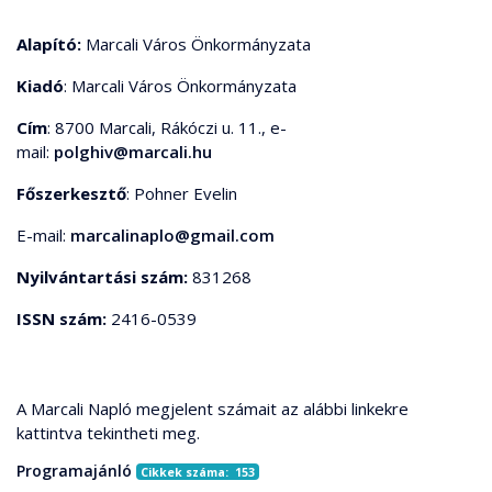
Alapító:
Marcali Város Önkormányzata
Kiadó
: Marcali Város Önkormányzata
Cím
: 8700 Marcali, Rákóczi u. 11., e-
mail:
polghiv@marcali.hu
Főszerkesztő
: Pohner Evelin
E-mail:
marcalinaplo@gmail.com
Nyilvántartási szám:
831268
ISSN szám:
2416-0539
A Marcali Napló megjelent számait az alábbi linkekre
kattintva tekintheti meg.
Programajánló
Cikkek száma: 153