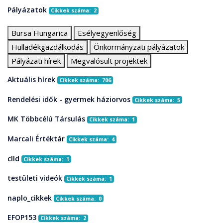
Pályázatok
Cikkek száma: 2
Bursa Hungarica
Esélyegyenlőség
Hulladékgazdálkodás
Önkormányzati pályázatok
Pályázati hírek
Megvalósult projektek
Aktuális hírek
Cikkek száma: 706
Rendelési idők - gyermek háziorvos
Cikkek száma: 5
MK Többcélú Társulás
Cikkek száma: 1
Marcali Értéktár
Cikkek száma: 4
clld
Cikkek száma: 1
testületi videók
Cikkek száma: 1
naplo_cikkek
Cikkek száma: 0
EFOP153
Cikkek száma: 2