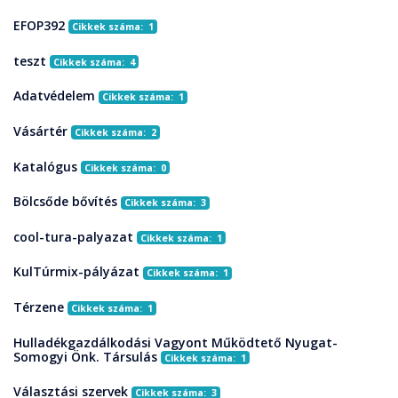
EFOP392
Cikkek száma: 1
teszt
Cikkek száma: 4
Adatvédelem
Cikkek száma: 1
Vásártér
Cikkek száma: 2
Katalógus
Cikkek száma: 0
Bölcsőde bővítés
Cikkek száma: 3
cool-tura-palyazat
Cikkek száma: 1
KulTúrmix-pályázat
Cikkek száma: 1
Térzene
Cikkek száma: 1
Hulladékgazdálkodási Vagyont Működtető Nyugat-
Somogyi Önk. Társulás
Cikkek száma: 1
Választási szervek
Cikkek száma: 3