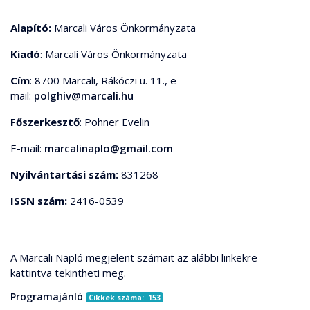
Alapító:
Marcali Város Önkormányzata
Kiadó
: Marcali Város Önkormányzata
Cím
: 8700 Marcali, Rákóczi u. 11., e-
mail:
polghiv@marcali.hu
Főszerkesztő
: Pohner Evelin
E-mail:
marcalinaplo@gmail.com
Nyilvántartási szám:
831268
ISSN szám:
2416-0539
A Marcali Napló megjelent számait az alábbi linkekre
kattintva tekintheti meg.
Programajánló
Cikkek száma: 153