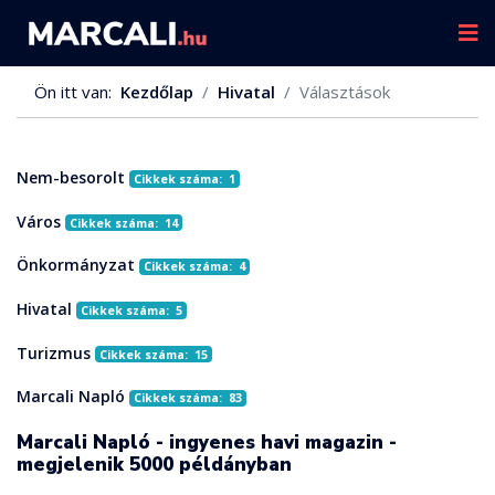
Ön itt van:
Kezdőlap
Hivatal
Választások
Nem-besorolt
Cikkek száma: 1
Város
Cikkek száma: 14
Önkormányzat
Cikkek száma: 4
Hivatal
Cikkek száma: 5
Turizmus
Cikkek száma: 15
Marcali Napló
Cikkek száma: 83
Marcali Napló - ingyenes havi magazin -
megjelenik 5000 példányban