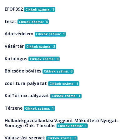
EFOP392
Cikkek száma: 1
teszt
Cikkek száma: 4
Adatvédelem
Cikkek száma: 1
Vásártér
Cikkek száma: 2
Katalógus
Cikkek száma: 0
Bölcsőde bővítés
Cikkek száma: 3
cool-tura-palyazat
Cikkek száma: 1
KulTúrmix-pályázat
Cikkek száma: 1
Térzene
Cikkek száma: 1
Hulladékgazdálkodási Vagyont Működtető Nyugat-
Somogyi Önk. Társulás
Cikkek száma: 1
Választási szervek
Cikkek száma: 3