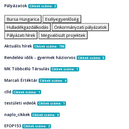
Pályázatok
Cikkek száma: 2
Bursa Hungarica
Esélyegyenlőség
Hulladékgazdálkodás
Önkormányzati pályázatok
Pályázati hírek
Megvalósult projektek
Aktuális hírek
Cikkek száma: 706
Rendelési idők - gyermek háziorvos
Cikkek száma: 5
MK Többcélú Társulás
Cikkek száma: 1
Marcali Értéktár
Cikkek száma: 4
clld
Cikkek száma: 1
testületi videók
Cikkek száma: 1
naplo_cikkek
Cikkek száma: 0
EFOP153
Cikkek száma: 2