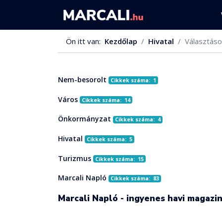
Ön itt van:
Kezdőlap
Hivatal
Választáso
Nem-besorolt
Cikkek száma: 1
Város
Cikkek száma: 14
Önkormányzat
Cikkek száma: 4
Hivatal
Cikkek száma: 5
Turizmus
Cikkek száma: 15
Marcali Napló
Cikkek száma: 83
Marcali Napló - ingyenes havi magazi