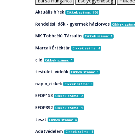
Bursa Hungarica
Esélyegyenlőség
Hullad
Aktuális hírek
Cikkek száma: 706
Rendelési idők - gyermek háziorvos
Cikkek száma
MK Többcélú Társulás
Cikkek száma: 1
Marcali Értéktár
Cikkek száma: 4
clld
Cikkek száma: 1
testületi videók
Cikkek száma: 1
naplo_cikkek
Cikkek száma: 0
EFOP153
Cikkek száma: 2
EFOP392
Cikkek száma: 1
teszt
Cikkek száma: 4
Adatvédelem
Cikkek száma: 1