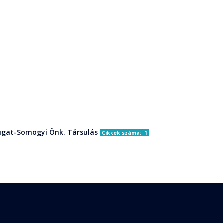
gat-Somogyi Önk. Társulás
Cikkek száma: 1