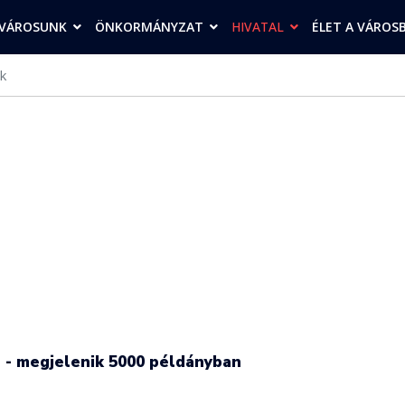
VÁROSUNK
ÖNKORMÁNYZAT
HIVATAL
ÉLET A VÁROS
k
n - megjelenik 5000 példányban