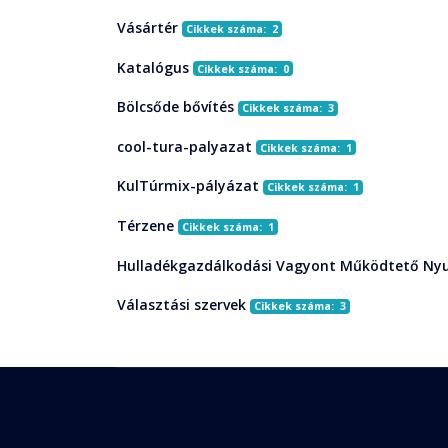
Vásártér
Cikkek száma: 2
Katalógus
Cikkek száma: 0
Bölcsőde bővítés
Cikkek száma: 3
cool-tura-palyazat
Cikkek száma: 1
KulTúrmix-pályázat
Cikkek száma: 1
Térzene
Cikkek száma: 1
Hulladékgazdálkodási Vagyont Működtető Nyu
Választási szervek
Cikkek száma: 3