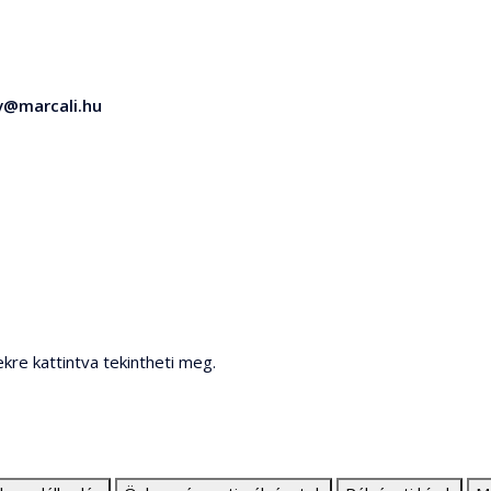
v@marcali.hu
ekre kattintva tekintheti meg.