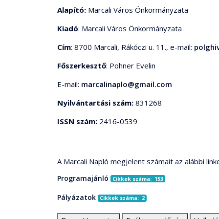
Alapító:
Marcali Város Önkormányzata
Kiadó
: Marcali Város Önkormányzata
Cím
: 8700 Marcali, Rákóczi u. 11., e-mail:
polghi
Főszerkesztő
: Pohner Evelin
E-mail:
marcalinaplo@gmail.com
Nyilvántartási szám:
831268
ISSN szám:
2416-0539
A Marcali Napló megjelent számait az alábbi link
Programajánló
Cikkek száma: 153
Pályázatok
Cikkek száma: 2