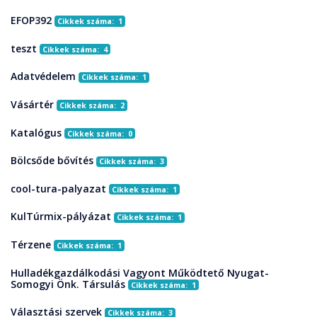
EFOP392
Cikkek száma: 1
teszt
Cikkek száma: 4
Adatvédelem
Cikkek száma: 1
Vásártér
Cikkek száma: 2
Katalógus
Cikkek száma: 0
Bölcsőde bővítés
Cikkek száma: 3
cool-tura-palyazat
Cikkek száma: 1
KulTúrmix-pályázat
Cikkek száma: 1
Térzene
Cikkek száma: 1
Hulladékgazdálkodási Vagyont Működtető Nyugat-
Somogyi Önk. Társulás
Cikkek száma: 1
Választási szervek
Cikkek száma: 3