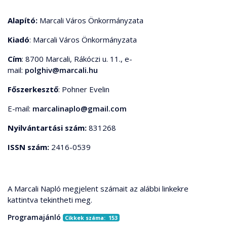
Alapító:
Marcali Város Önkormányzata
Kiadó
: Marcali Város Önkormányzata
Cím
: 8700 Marcali, Rákóczi u. 11., e-
mail:
polghiv@marcali.hu
Főszerkesztő
: Pohner Evelin
E-mail:
marcalinaplo@gmail.com
Nyilvántartási szám:
831268
ISSN szám:
2416-0539
A Marcali Napló megjelent számait az alábbi linkekre
kattintva tekintheti meg.
Programajánló
Cikkek száma: 153