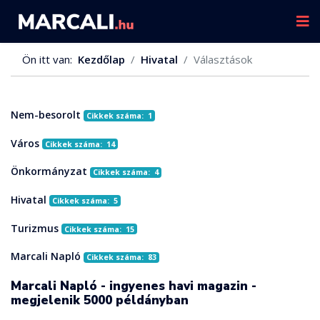
Ön itt van:
Kezdőlap
Hivatal
Választások
Nem-besorolt
Cikkek száma: 1
Város
Cikkek száma: 14
Önkormányzat
Cikkek száma: 4
Hivatal
Cikkek száma: 5
Turizmus
Cikkek száma: 15
Marcali Napló
Cikkek száma: 83
Marcali Napló - ingyenes havi magazin -
megjelenik 5000 példányban