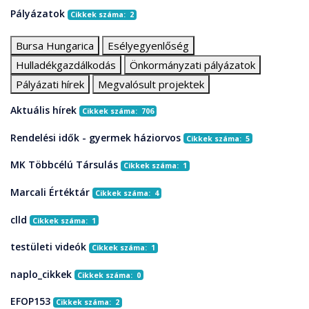
Pályázatok
Cikkek száma: 2
Bursa Hungarica
Esélyegyenlőség
Hulladékgazdálkodás
Önkormányzati pályázatok
Pályázati hírek
Megvalósult projektek
Aktuális hírek
Cikkek száma: 706
Rendelési idők - gyermek háziorvos
Cikkek száma: 5
MK Többcélú Társulás
Cikkek száma: 1
Marcali Értéktár
Cikkek száma: 4
clld
Cikkek száma: 1
testületi videók
Cikkek száma: 1
naplo_cikkek
Cikkek száma: 0
EFOP153
Cikkek száma: 2