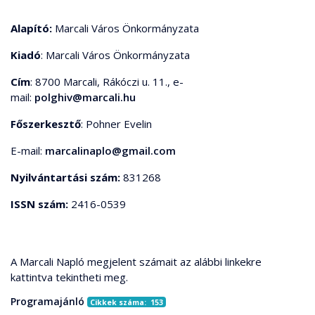
Alapító:
Marcali Város Önkormányzata
Kiadó
: Marcali Város Önkormányzata
Cím
: 8700 Marcali, Rákóczi u. 11., e-
mail:
polghiv@marcali.hu
Főszerkesztő
: Pohner Evelin
E-mail:
marcalinaplo@gmail.com
Nyilvántartási szám:
831268
ISSN szám:
2416-0539
A Marcali Napló megjelent számait az alábbi linkekre
kattintva tekintheti meg.
Programajánló
Cikkek száma: 153