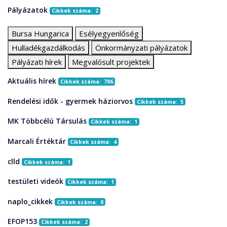
Pályázatok
Cikkek száma: 2
Bursa Hungarica
Esélyegyenlőség
Hulladékgazdálkodás
Önkormányzati pályázatok
Pályázati hírek
Megvalósult projektek
Aktuális hírek
Cikkek száma: 706
Rendelési idők - gyermek háziorvos
Cikkek száma: 5
MK Többcélú Társulás
Cikkek száma: 1
Marcali Értéktár
Cikkek száma: 4
clld
Cikkek száma: 1
testületi videók
Cikkek száma: 1
naplo_cikkek
Cikkek száma: 0
EFOP153
Cikkek száma: 2