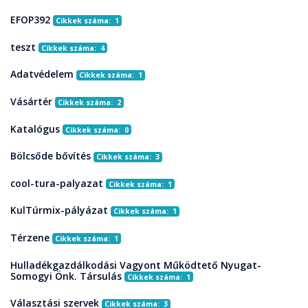
EFOP392
Cikkek száma: 1
teszt
Cikkek száma: 4
Adatvédelem
Cikkek száma: 1
Vásártér
Cikkek száma: 2
Katalógus
Cikkek száma: 0
Bölcsőde bővítés
Cikkek száma: 3
cool-tura-palyazat
Cikkek száma: 1
KulTúrmix-pályázat
Cikkek száma: 1
Térzene
Cikkek száma: 1
Hulladékgazdálkodási Vagyont Működtető Nyugat-
Somogyi Önk. Társulás
Cikkek száma: 1
Választási szervek
Cikkek száma: 3