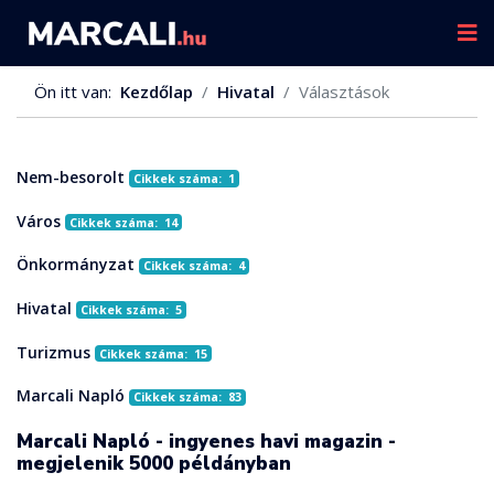
Ön itt van:
Kezdőlap
Hivatal
Választások
Nem-besorolt
Cikkek száma: 1
Város
Cikkek száma: 14
Önkormányzat
Cikkek száma: 4
Hivatal
Cikkek száma: 5
Turizmus
Cikkek száma: 15
Marcali Napló
Cikkek száma: 83
Marcali Napló - ingyenes havi magazin -
megjelenik 5000 példányban