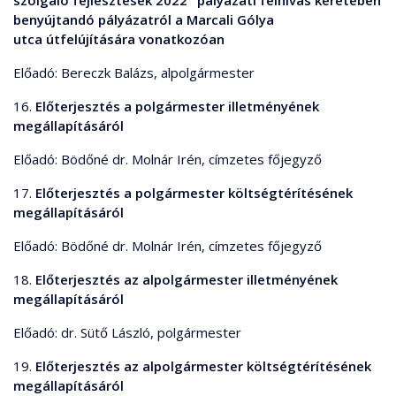
szolgáló fejlesztések 2022" pályázati felhívás keretében
benyújtandó pályázatról a Marcali Gólya
utca útfelújítására vonatkozóan
Előadó: Bereczk Balázs, alpolgármester
16.
Előterjesztés a polgármester illetményének
megállapításáról
Előadó: Bödőné dr. Molnár Irén, címzetes főjegyző
17.
Előterjesztés a polgármester költségtérítésének
megállapításáról
Előadó: Bödőné dr. Molnár Irén, címzetes főjegyző
18.
Előterjesztés az alpolgármester illetményének
megállapításáról
Előadó: dr. Sütő László, polgármester
19.
Előterjesztés az alpolgármester költségtérítésének
megállapításáról