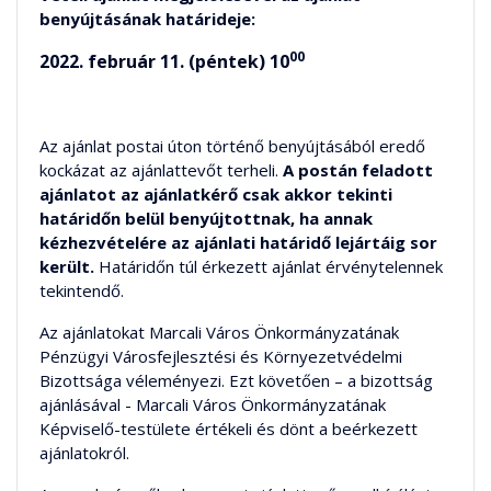
benyújtásának határideje:
00
2022. február 11. (péntek) 10
Az ajánlat postai úton történő benyújtásából eredő
kockázat az ajánlattevőt terheli.
A postán feladott
ajánlatot az ajánlatkérő csak akkor tekinti
határidőn belül benyújtottnak, ha annak
kézhezvételére az ajánlati határidő lejártáig sor
került.
Határidőn túl érkezett ajánlat érvénytelennek
tekintendő.
Az ajánlatokat Marcali Város Önkormányzatának
Pénzügyi Városfejlesztési és Környezetvédelmi
Bizottsága véleményezi. Ezt követően – a bizottság
ajánlásával - Marcali Város Önkormányzatának
Képviselő-testülete értékeli és dönt a beérkezett
ajánlatokról.