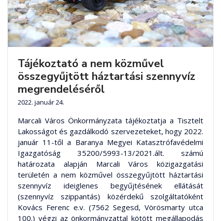
Tájékoztató a nem közművel
összegyűjtött háztartási szennyvíz
megrendeléséről
2022. január 24.
Marcali Város Önkormányzata tájékoztatja a Tisztelt
Lakosságot és gazdálkodó szervezeteket, hogy 2022.
január 11-től a Baranya Megyei Katasztrófavédelmi
Igazgatóság 35200/5993-13/2021.ált. számú
határozata alapján Marcali Város közigazgatási
területén a nem közművel összegyűjtött háztartási
szennyvíz ideiglenes begyűjtésének ellátását
(szennyvíz szippantás) közérdekű szolgáltatóként
Kovács Ferenc e.v. (7562 Segesd, Vörösmarty utca
100.) végzi az önkormányzattal kötött megállapodás