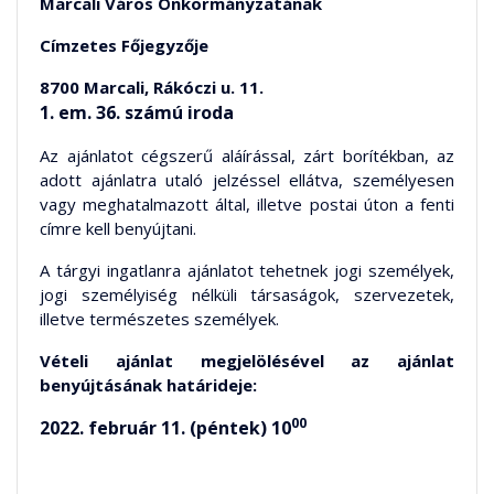
Marcali Város Önkormányzatának
Címzetes Főjegyzője
8700 Marcali, Rákóczi u. 11.
1. em. 36. számú iroda
Az ajánlatot cégszerű aláírással, zárt borítékban, az
adott ajánlatra utaló jelzéssel ellátva, személyesen
vagy meghatalmazott által, illetve postai úton a fenti
címre kell benyújtani.
A tárgyi ingatlanra ajánlatot tehetnek jogi személyek,
jogi személyiség nélküli társaságok, szervezetek,
illetve természetes személyek.
Vételi ajánlat megjelölésével az ajánlat
benyújtásának határideje:
00
2022. február 11. (péntek) 10