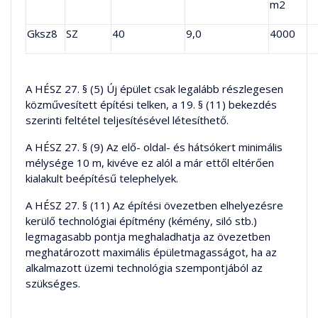
m2
Gksz8
SZ
40
9,0
4000
A HÉSZ 27. § (5) Új épület csak legalább részlegesen
közművesített építési telken, a 19. § (11) bekezdés
szerinti feltétel teljesítésével létesíthető.
A HÉSZ 27. § (9) Az elő- oldal- és hátsókert minimális
mélysége 10 m, kivéve ez alól a már ettől eltérően
kialakult beépítésű telephelyek.
A HÉSZ 27. § (11) Az építési övezetben elhelyezésre
kerülő technológiai építmény (kémény, siló stb.)
legmagasabb pontja meghaladhatja az övezetben
meghatározott maximális épületmagasságot, ha az
alkalmazott üzemi technológia szempontjából az
szükséges.