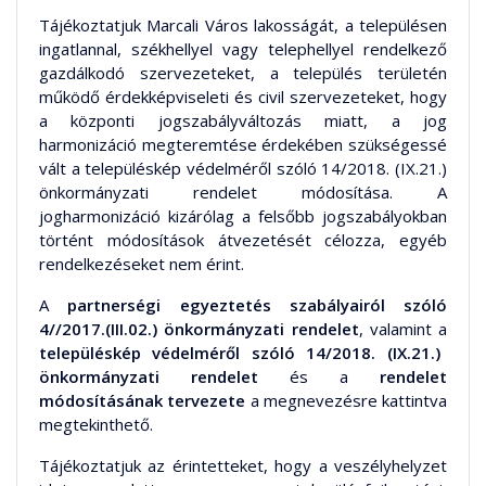
Tájékoztatjuk Marcali Város lakosságát, a településen
ingatlannal, székhellyel vagy telephellyel rendelkező
gazdálkodó szervezeteket, a település területén
működő érdekképviseleti és civil szervezeteket, hogy
a központi jogszabályváltozás miatt, a jog
harmonizáció megteremtése érdekében szükségessé
vált a településkép védelméről szóló 14/2018. (IX.21.)
önkormányzati rendelet módosítása. A
jogharmonizáció kizárólag a felsőbb jogszabályokban
történt módosítások átvezetését célozza, egyéb
rendelkezéseket nem érint.
A
partnerségi egyeztetés szabályairól szóló
4//2017.(III.02.) önkormányzati rendelet
, valamint a
településkép védelméről szóló 14/2018. (IX.21.)
önkormányzati rendelet
és a
rendelet
módosításának tervezete
a megnevezésre kattintva
megtekinthető.
Tájékoztatjuk az érintetteket, hogy a veszélyhelyzet