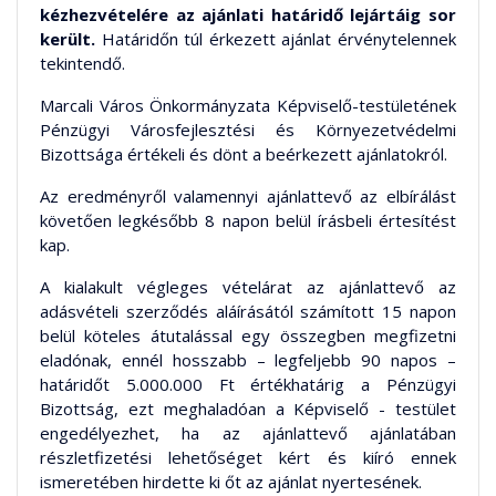
kézhezvételére az ajánlati határidő lejártáig sor
került.
Határidőn túl érkezett ajánlat érvénytelennek
tekintendő.
Marcali Város Önkormányzata Képviselő-testületének
Pénzügyi Városfejlesztési és Környezetvédelmi
Bizottsága értékeli és dönt a beérkezett ajánlatokról.
Az eredményről valamennyi ajánlattevő az elbírálást
követően legkésőbb 8 napon belül írásbeli értesítést
kap.
A kialakult végleges vételárat az ajánlattevő az
adásvételi szerződés aláírásától számított 15 napon
belül köteles átutalással egy összegben megfizetni
eladónak, ennél hosszabb – legfeljebb 90 napos –
határidőt 5.000.000 Ft értékhatárig a Pénzügyi
Bizottság, ezt meghaladóan a Képviselő - testület
engedélyezhet, ha az ajánlattevő ajánlatában
részletfizetési lehetőséget kért és kiíró ennek
ismeretében hirdette ki őt az ajánlat nyertesének.