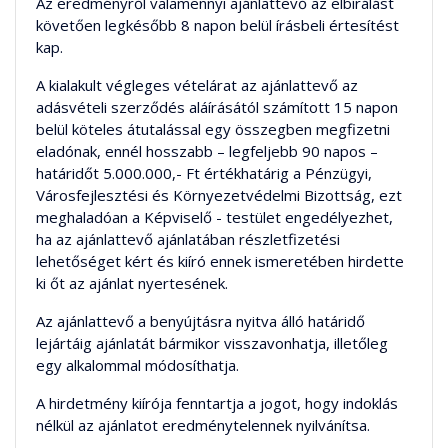
Az eredményről valamennyi ajánlattevő az elbírálást
követően legkésőbb 8 napon belül írásbeli értesítést
kap.
A kialakult végleges vételárat az ajánlattevő az
adásvételi szerződés aláírásától számított 15 napon
belül köteles átutalással egy összegben megfizetni
eladónak, ennél hosszabb – legfeljebb 90 napos –
határidőt 5.000.000,- Ft értékhatárig a Pénzügyi,
Városfejlesztési és Környezetvédelmi Bizottság, ezt
meghaladóan a Képviselő - testület engedélyezhet,
ha az ajánlattevő ajánlatában részletfizetési
lehetőséget kért és kiíró ennek ismeretében hirdette
ki őt az ajánlat nyertesének.
Az ajánlattevő a benyújtásra nyitva álló határidő
lejártáig ajánlatát bármikor visszavonhatja, illetőleg
egy alkalommal módosíthatja.
A hirdetmény kiírója fenntartja a jogot, hogy indoklás
nélkül az ajánlatot eredménytelennek nyilvánítsa.