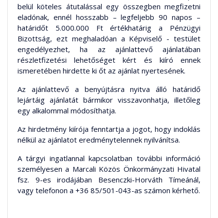
belül köteles átutalással egy összegben megfizetni
eladónak, ennél hosszabb – legfeljebb 90 napos –
határidőt 5.000.000 Ft értékhatárig a Pénzügyi
Bizottság, ezt meghaladóan a Képviselő - testület
engedélyezhet, ha az ajánlattevő ajánlatában
részletfizetési lehetőséget kért és kiíró ennek
ismeretében hirdette ki őt az ajánlat nyertesének.
Az ajánlattevő a benyújtásra nyitva álló határidő
lejártáig ajánlatát bármikor visszavonhatja, illetőleg
egy alkalommal módosíthatja.
Az hirdetmény kiírója fenntartja a jogot, hogy indoklás
nélkül az ajánlatot eredménytelennek nyilvánítsa.
A tárgyi ingatlannal kapcsolatban további információ
személyesen a Marcali Közös Önkormányzati Hivatal
fsz. 9-es irodájában Besenczki-Horváth Tímeánál,
vagy telefonon a +36 85/501-043-as számon kérhető.