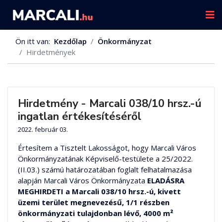
Ön itt van:
Kezdőlap
Önkormányzat
Hirdetmények
Hirdetmény - Marcali 038/10 hrsz.-ú
ingatlan értékesítéséről
2022. február 03.
Értesítem a Tisztelt Lakosságot, hogy Marcali Város
Önkormányzatának Képviselő-testülete a 25/2022.
(II.03.) számú határozatában foglalt felhatalmazása
alapján Marcali Város Önkormányzata
ELADÁSRA
MEGHIRDETI
a Marcali 038/10 hrsz.-ú, kivett
üzemi terület megnevezésű, 1/1 részben
önkormányzati tulajdonban lévő, 4000 m²