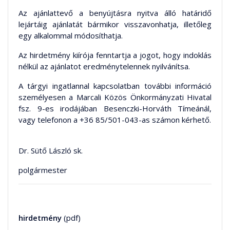
Az ajánlattevő a benyújtásra nyitva álló határidő
lejártáig ajánlatát bármikor visszavonhatja, illetőleg
egy alkalommal módosíthatja.
Az hirdetmény kiírója fenntartja a jogot, hogy indoklás
nélkül az ajánlatot eredménytelennek nyilvánítsa.
A tárgyi ingatlannal kapcsolatban további információ
személyesen a Marcali Közös Önkormányzati Hivatal
fsz. 9-es irodájában Besenczki-Horváth Tímeánál,
vagy telefonon a +36 85/501-043-as számon kérhető.
Dr. Sütő László sk.
polgármester
hirdetmény
(pdf)