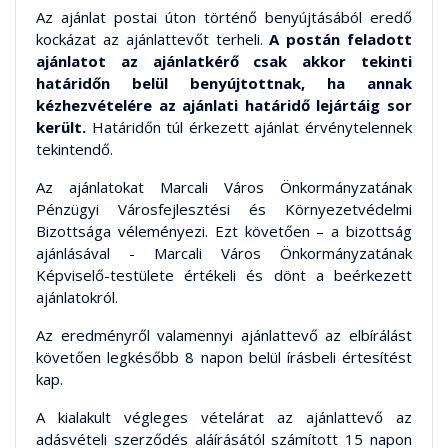
Az ajánlat postai úton történő benyújtásából eredő
kockázat az ajánlattevőt terheli.
A postán feladott
ajánlatot az ajánlatkérő csak akkor tekinti
határidőn belül benyújtottnak, ha annak
kézhezvételére az ajánlati határidő lejártáig sor
került.
Határidőn túl érkezett ajánlat érvénytelennek
tekintendő.
Az ajánlatokat Marcali Város Önkormányzatának
Pénzügyi Városfejlesztési és Környezetvédelmi
Bizottsága véleményezi. Ezt követően – a bizottság
ajánlásával - Marcali Város Önkormányzatának
Képviselő-testülete értékeli és dönt a beérkezett
ajánlatokról.
Az eredményről valamennyi ajánlattevő az elbírálást
követően legkésőbb 8 napon belül írásbeli értesítést
kap.
A kialakult végleges vételárat az ajánlattevő az
adásvételi szerződés aláírásától számított 15 napon