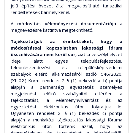
jelű építési övezet által megvalósítható turisztikai
rendeltetések bármelyikénél.
A
módosítás véleményezési dokumentációja
a
megnevezésre kattintva megtekinthető.
Tájékoztatjuk az érintetteket, hogy a
módosítással kapcsolatban lakossági fórum
összehívására nem kerül sor, azt a
veszélyhelyzet
ideje alatt egyes településfejlesztési,
településrendezési és településkép-védelmi
szabályok eltérő alkalmazásáról szóló 546/2020.
(XII.02.) Korm. rendelet 2. § (1) bekezdése b) pontja
alapján a partnerségi egyeztetés személyes
megjelenést előíró szabályaitól eltérően a
tájékoztatást, a véleménynyilvánítást és az
egyeztetést elektronikus úton folytatjuk le.
Ugyanezen rendelet 2. § (1) bekezdés c) pontja
alapján a munkaközi tájékoztatás lakossági fóruma
elektronikus úton történik azzal, hogy az
észrevételeket és javaslatokat a közzétételtől,