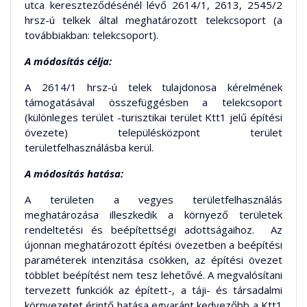
utca kereszteződésénél lévő 2614/1, 2613, 2545/2
hrsz-ú telkek által meghatározott telekcsoport (a
továbbiakban: telekcsoport).
A módosítás célja:
A 2614/1 hrsz-ú telek tulajdonosa kérelmének
támogatásával összefüggésben a telekcsoport
(különleges terület -turisztikai terület Ktt1 jelű építési
övezete) településközpont terület
területfelhasználásba kerül.
A módosítás hatása:
A területen a vegyes területfelhasználás
meghatározása illeszkedik a környező területek
rendeltetési és beépítettségi adottságaihoz. Az
újonnan meghatározott építési övezetben a beépítési
paraméterek intenzitása csökken, az építési övezet
többlet beépítést nem tesz lehetővé. A megvalósítani
tervezett funkciók az épített-, a táji- és társadalmi
környezetet érintő hatása egyaránt kedvezőbb a Ktt1