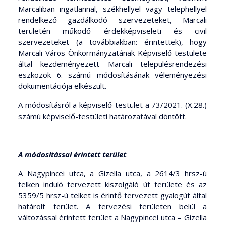
Marcaliban ingatlannal, székhellyel vagy telephellyel
rendelkező gazdálkodó szervezeteket, Marcali
területén működő érdekképviseleti és civil
szervezeteket (a továbbiakban: érintettek), hogy
Marcali Város Önkormányzatának Képviselő-testülete
által kezdeményezett Marcali településrendezési
eszközök 6. számú módosításának véleményezési
dokumentációja elkészült.
A módosításról a képviselő-testület a 73/2021. (X.28.)
számú képviselő-testületi határozatával döntött.
A módosítással érintett terület
:
A Nagypincei utca, a Gizella utca, a 2614/3 hrsz-ú
telken induló tervezett kiszolgáló út területe és az
5359/5 hrsz-ú telket is érintő tervezett gyalogút által
határolt terület. A tervezési területen belül a
változással érintett terület a Nagypincei utca – Gizella