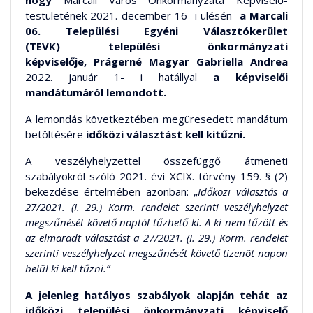
hogy
Marcali Város Önkormányzata Képviselő-
testületének 2021. december 16- i ülésén
a Marcali
06. Települési Egyéni Választókerület
(TEVK)
települési önkormányzati
képviselője,
Prágerné Magyar Gabriella Andrea
2022.
január 1- i hatállyal
a képviselői
mandátumáról lemondott.
A lemondás következtében megüresedett mandátum
betöltésére
időközi választást kell kitűzni.
A veszélyhelyzettel összefüggő átmeneti
szabályokról szóló 2021. évi XCIX. törvény 159. § (2)
bekezdése értelmében azonban: „
Időközi választás a
27/2021. (I. 29.) Korm. rendelet szerinti veszélyhelyzet
megszűnését követő naptól tűzhető ki. A ki nem tűzött és
az elmaradt választást a 27/2021. (I. 29.) Korm. rendelet
szerinti veszélyhelyzet megszűnését követő tizenöt napon
belül ki kell tűzni.”
A jelenleg hatályos szabályok alapján tehát az
időközi települési önkormányzati képviselő