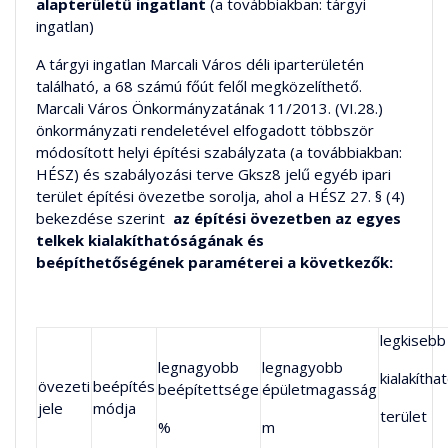
alapterületű ingatlant
(a továbbiakban: tárgyi
ingatlan)
A tárgyi ingatlan Marcali Város déli iparterületén
található, a 68 számú főút felől megközelíthető.
Marcali Város Önkormányzatának 11/2013. (VI.28.)
önkormányzati rendeletével elfogadott többször
módosított helyi építési szabályzata (a továbbiakban:
HÉSZ) és szabályozási terve Gksz8 jelű egyéb ipari
terület építési övezetbe sorolja, ahol a HÉSZ 27. § (4)
bekezdése szerint
az építési övezetben az egyes
telkek kialakíthatóságának és
beépíthetőségének paraméterei a következők:
legkisebb
legnagyobb
legnagyobb
kialakítha
övezeti
beépítés
beépítettsége
épületmagasság
jele
módja
terület
%
m