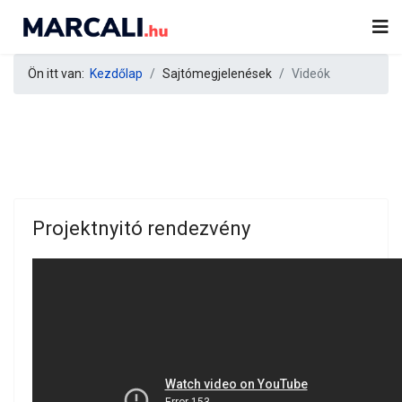
Ön itt van:
Kezdőlap
Sajtómegjelenések
Videók
Projektnyitó rendezvény