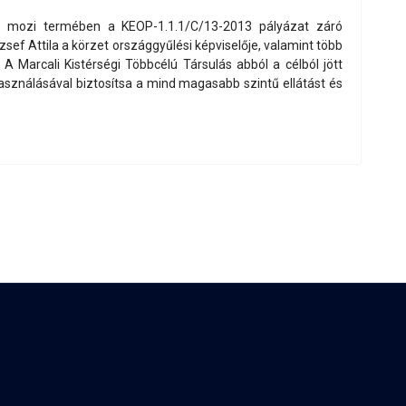
ó mozi termében a KEOP-1.1.1/C/13-2013 pályázat záró
ef Attila a körzet országgyűlési képviselője, valamint több
A Marcali Kistérségi Többcélú Társulás abból a célból jött
lhasználásával biztosítsa a mind magasabb szintű ellátást és