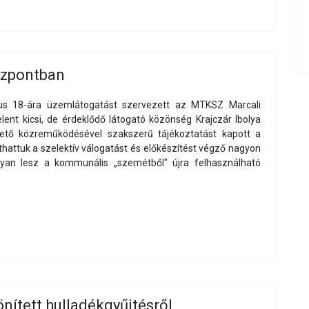
özpontban
us 18-ára üzemlátogatást szervezett az MTKSZ Marcali
ent kicsi, de érdeklődő látogató közönség Krajczár Ibolya
ető közreműködésével szakszerű tájékoztatást kapott a
hattuk a szelektív válogatást és előkészítést végző nagyon
gyan lesz a kommunális „szemétből" újra felhasználható
nített hulladékgyűjtésről