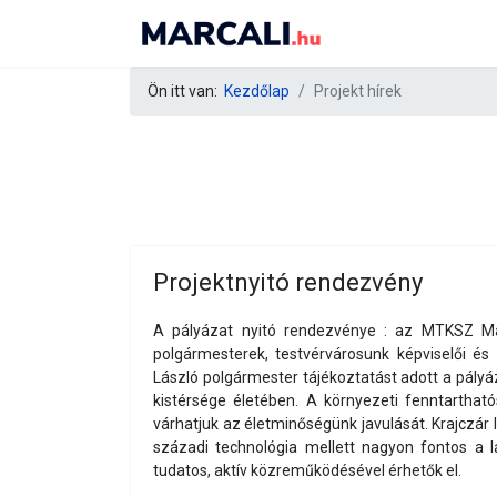
Ön itt van:
Kezdőlap
Projekt hírek
Projektnyitó rendezvény
A pályázat nyitó rendezvénye : az MTKSZ Mar
polgármesterek, testvérvárosunk képviselői és c
László polgármester tájékoztatást adott a pályáz
kistérsége életében. A környezeti fenntarthat
várhatjuk az életminőségünk javulását. Krajczá
századi technológia mellett nagyon fontos a l
tudatos, aktív közreműködésével érhetők el.