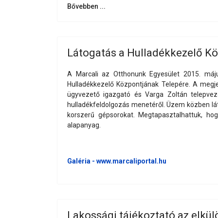
Bővebben ...
Látogatás a Hulladékkezelő K
A Marcali az Otthonunk Egyesület 2015. máj
Hulladékkezelő Központjának Telepére. A megjel
ügyvezető igazgató és Varga Zoltán telepvez
hulladékfeldolgozás menetéről. Üzem közben lát
korszerű gépsorokat. Megtapasztalhattuk, ho
alapanyag.
Galéria - www.marcaliportal.hu
Lakossági tájékoztató az elkülö