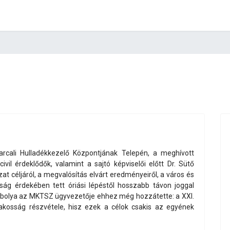
cali Hulladékkezelő Központjának Telepén, a meghívott
ivil érdeklődők, valamint a sajtó képviselői előtt Dr. Sütő
at céljáról, a megvalósítás elvárt eredményeiről, a város és
óság érdekében tett óriási lépéstől hosszabb távon joggal
r Ibolya az MKTSZ ügyvezetője ehhez még hozzátette: a XXI.
akosság részvétele, hisz ezek a célok csakis az egyének