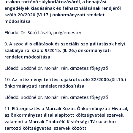
utakon történő súlykorlátozásáról, a behajtási
engedélyek kiadásának és felhasználásának rendjéről
szóló 20/2020.(VI.17.) önkormányzati rendelet
módosítása
Előadó: Dr. Sütő László, polgármester
9.
A szociális ellátások és szociális szolgáltatások helyi
szabályairól szóló 9/2015. (II. 26.) önkormányzati
rendelet módosítása
Előadó: Bödőné dr. Molnár Irén, címzetes főjegyző
10.
Az intézményi térítési díjakról szóló 32/2000.(XII.15.)
önkormányzati rendelet módosítása
Előadó: Bödőné dr. Molnár Irén, címzetes főjegyző
11.
Előterjesztés a Marcali Közös Önkormányzati Hivatal,
az önkormányzat által alapított költségvetési szervek,
valamint a Marcali Többcélú Kistérségi Társuláshoz
tartozó költségvetési szervek közötti