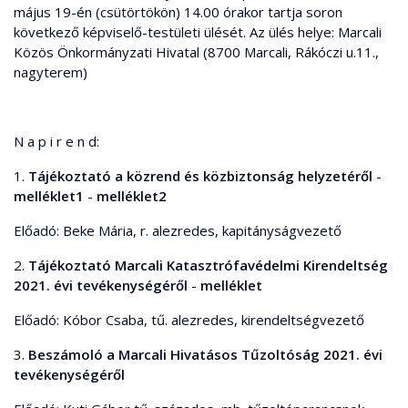
május 19-én (csütörtökön) 14.00 órakor tartja soron
következő képviselő-testületi ülését. Az ülés helye: Marcali
Közös Önkormányzati Hivatal (8700 Marcali, Rákóczi u.11.,
nagyterem)
N a p i r e n d:
1.
Tájékoztató a közrend és közbiztonság helyzetéről
-
melléklet1
-
melléklet2
Előadó: Beke Mária, r. alezredes, kapitányságvezető
2.
Tájékoztató Marcali Katasztrófavédelmi Kirendeltség
2021. évi tevékenységéről
-
melléklet
Előadó: Kóbor Csaba, tű. alezredes, kirendeltségvezető
3.
Beszámoló a Marcali Hivatásos Tűzoltóság 2021. évi
tevékenységéről