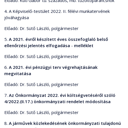
Előadó: Kuti Gábor tű. százados, mb. tűzoltóparancsnok
4. A Képviselő-testület 2022. II. félévi munkatervének
jóváhagyása
Előadó: Dr. Sütő László, polgármester
5.
A 2021. évről készített éves összefoglaló belső
ellenőrzési jelentés elfogadása
-
melléklet
Előadó: Dr. Sütő László, polgármester
6.
A 2021. évi pénzügyi terv végrehajtásának
megvitatása
Előadó: Dr. Sütő László, polgármester
7.
Az Önkormányzat 2022. évi költségvetéséről szóló
4/2022.(II.17.) önkormányzati rendelet módosítása
Előadó: Dr. Sütő László, polgármester
8.
A járművek közlekedésének önkormányzati tulajdonú