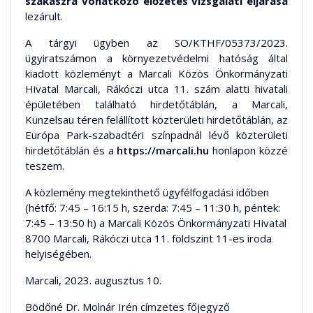
szakaszra vonatkozó előzetes vizsgálati eljárása
lezárult.
A tárgyi ügyben az SO/KTHF/05373/2023.
ügyiratszámon a környezetvédelmi hatóság által
kiadott közleményt a Marcali Közös Önkormányzati
Hivatal Marcali, Rákóczi utca 11. szám alatti hivatali
épületében található hirdetőtáblán, a Marcali,
Künzelsau téren felállított közterületi hirdetőtáblán, az
Európa Park-szabadtéri színpadnál lévő közterületi
hirdetőtáblán és a
https://marcali.hu
honlapon közzé
teszem.
A közlemény megtekinthető ügyfélfogadási időben
(hétfő: 7:45 – 16:15 h, szerda: 7:45 – 11:30 h, péntek:
7:45 – 13:50 h) a Marcali Közös Önkormányzati Hivatal
8700 Marcali, Rákóczi utca 11. földszint 11-es iroda
helyiségében.
Marcali, 2023. augusztus 10.
Bödőné Dr. Molnár Irén címzetes főjegyző