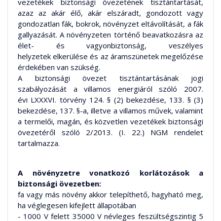
vezetékek biztonsági övezetének tisztántartását,
azaz az akár élő, akár elszáradt, gondozott vagy
gondozatlan fák, bokrok, növényzet eltávolítását, a fák
gallyazását. A növényzeten történő beavatkozásra az
élet- és vagyonbiztonság, veszélyes
helyzetek elkerülése és az áramszünetek megelőzése
érdekében van szükség.
A biztonsági övezet tisztántartásának jogi
szabályozását a villamos energiáról szóló 2007.
évi LXXXVI. törvény 124. § (2) bekezdése, 133. § (3)
bekezdése, 137. §-a, illetve a villamos művek, valamint
a termelői, magán, és közvetlen vezetékek biztonsági
övezetéről szóló 2/2013. (I. 22.) NGM rendelet
tartalmazza.
A növényzetre vonatkozó korlátozások a
biztonsági övezetben:
fa vagy más növény akkor telepíthető, hagyható meg,
ha véglegesen kifejlett állapotában
- 1000 V felett 35000 V névleges feszültségszintig 5