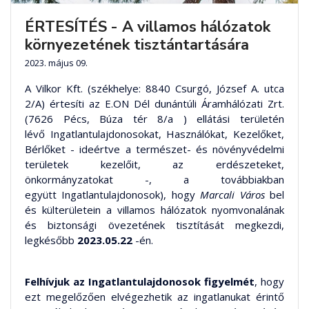
ÉRTESÍTÉS - A villamos hálózatok
környezetének tisztántartására
2023. május 09.
A Vilkor Kft. (székhelye: 8840 Csurgó, József A. utca
2/A) értesíti az E.ON Dél dunántúli Áramhálózati Zrt.
(7626 Pécs, Búza tér 8/a ) ellátási területén
lévő Ingatlantulajdonosokat, Használókat, Kezelőket,
Bérlőket - ideértve a természet- és növényvédelmi
területek kezelőit, az erdészeteket,
önkormányzatokat -, a továbbiakban
együtt Ingatlantulajdonosok), hogy
Marcali Város
bel
és külterületein a villamos hálózatok nyomvonalának
és biztonsági övezetének tisztítását megkezdi,
legkésőbb
2023.05.22
-én.
Felhívjuk az Ingatlantulajdonosok figyelmét
, hogy
ezt megelőzően elvégezhetik az ingatlanukat érintő