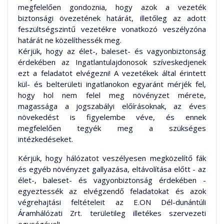
megfelelően gondoznia, hogy azok a vezeték
biztonsági övezetének határát, illetőleg az adott
feszültségszintű vezetékre vonatkozó veszélyzóna
határát ne közelíthessék meg.
Kérjük, hogy az élet-, baleset- és vagyonbiztonság
érdekében az Ingatlantulajdonosok szíveskedjenek
ezt a feladatot elvégezni! A vezetékek által érintett
kül- és belterületi ingatlanokon egyaránt mérjék fel,
hogy hol nem felel meg növényzet mérete,
magassága a jogszabályi előírásoknak, az éves
növekedést is figyelembe véve, és ennek
megfelelően tegyék meg a szükséges
intézkedéseket.
Kérjük, hogy hálózatot veszélyesen megközelítő fák
és egyéb növényzet gallyazása, eltávolítása előtt - az
élet-, baleset- és vagyonbiztonság érdekében -
egyeztessék az elvégzendő feladatokat és azok
végrehajtási feltételeit az E.ON Dél-dunántúli
Áramhálózati Zrt. területileg illetékes szervezeti