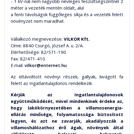
- 1 kV-nál nem nagyobb névleges feszültségszintnél 2
méter a vezeték mentén oldalt, alul
a fenti távolságok függőleges síkja és a vezeték felett
növényzet nem maradhat.
Vállalkozó megnevezése:
VILKOR Kft.
Címe: 8840 Csurgó, József A. u. 2/A.
Elérhetősége: 82/571-190
Fax: 82/471-410
E.mail:
vilkor@enternet.hu
Az eltávolított növényi részek, gallyak, kivágott fa
felett az Ingatlantulajdonos rendelkezik.
Kérjük az Ingatlantulajdonosok
együttműködését, mivel mindenkinek érdeke az,
hogy lakókörnyezetében a villamosenergia-
ellátás minősége, folyamatossága biztosított
legyen, és azt ne zavarják, akadályozzák a
villamoshálózathoz érő ágak, növények által