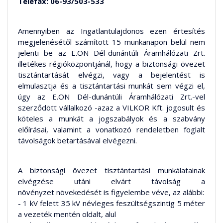
Telefax: 06-93/503-533
Amennyiben az Ingatlantulajdonos ezen értesítés
megjelenésétől számított 15 munkanapon belül nem
jelenti be az E.ON Dél-dunántúli Áramhálózati Zrt.
illetékes régióközpontjánál, hogy a biztonsági övezet
tisztántartását elvégzi, vagy a bejelentést is
elmulasztja és a tisztántartási munkát sem végzi el,
úgy az E.ON Dél-dunántúli Áramhálózati Zrt.-vel
szerződött vállalkozó -azaz a VILKOR Kft. jogosult és
köteles a munkát a jogszabályok és a szabvány
előírásai, valamint a vonatkozó rendeletben foglalt
távolságok betartásával elvégezni.
A biztonsági övezet tisztántartási munkálatainak
elvégzése utáni elvárt távolság a
növényzet növekedését is figyelembe véve, az alábbi:
- 1 kV felett 35 kV névleges feszültségszintig 5 méter
a vezeték mentén oldalt, alul