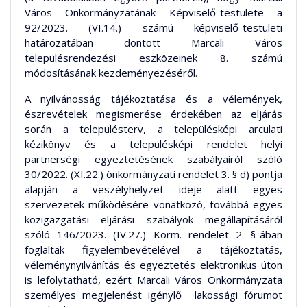
Város Önkormányzatának Képviselő-testülete a
92/2023. (VI.14.) számú képviselő-testületi
határozatában döntött Marcali Város
településrendezési eszközeinek 8. számú
módosításának kezdeményezéséről.
A nyilvánosság tájékoztatása és a vélemények,
észrevételek megismerése érdekében az eljárás
során a településterv, a településképi arculati
kézikönyv és a településképi rendelet helyi
partnerségi egyeztetésének szabályairól szóló
30/2022. (XI.22.) önkormányzati rendelet 3. § d) pontja
alapján a veszélyhelyzet ideje alatt egyes
szervezetek működésére vonatkozó, továbbá egyes
közigazgatási eljárási szabályok megállapításáról
szóló 146/2023. (IV.27.) Korm. rendelet 2. §-ában
foglaltak figyelembevételével a tájékoztatás,
véleménynyilvánítás és egyeztetés elektronikus úton
is lefolytatható, ezért Marcali Város Önkormányzata
személyes megjelenést igénylő lakossági fórumot