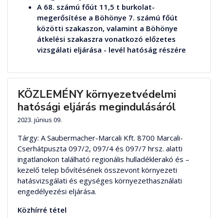
A 68. számú főút 11,5 t burkolat-
megerősítése a Böhönye 7. számú főút
közötti szakaszon, valamint a Böhönye
átkelési szakaszra vonatkozó előzetes
vizsgálati eljárása - levél hatóság részére
KÖZLEMÉNY környezetvédelmi
hatósági eljárás megindulásáról
2023. június 09.
Tárgy: A Saubermacher-Marcali Kft. 8700 Marcali-
Cserhátpuszta 097/2, 097/4 és 097/7 hrsz. alatti
ingatlanokon található regionális hulladéklerakó és –
kezelő telep bővítésének összevont környezeti
hatásvizsgálati és egységes környezethasználati
engedélyezési eljárása.
Közhírré tétel