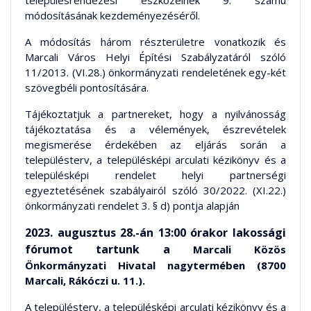
településrendezési eszközeinek 9. számú
módosításának kezdeményezéséről.
A módosítás három részterületre vonatkozik és
Marcali Város Helyi Építési Szabályzatáról szóló
11/2013. (VI.28.) önkormányzati rendeletének egy-két
szövegbéli pontosítására.
Tájékoztatjuk a partnereket, hogy a nyilvánosság
tájékoztatása és a vélemények, észrevételek
megismerése érdekében az eljárás során a
településterv, a településképi arculati kézikönyv és a
településképi rendelet helyi partnerségi
egyeztetésének szabályairól szóló 30/2022. (XI.22.)
önkormányzati rendelet 3. § d) pontja alapján
2023. augusztus 28.-án 13:00 órakor lakossági
fórumot tartunk a
Marcali Közös
Önkormányzati Hivatal
nagytermében (8700
Marcali, Rákóczi u. 11.).
A településterv, a településképi arculati kézikönyv és a