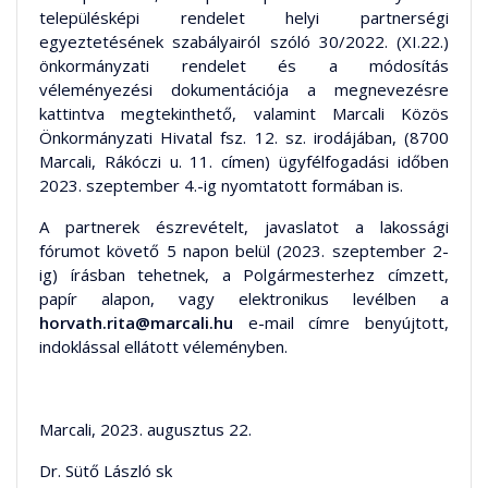
településképi rendelet helyi partnerségi
egyeztetésének szabályairól szóló 30/2022. (XI.22.)
önkormányzati rendelet és a módosítás
véleményezési dokumentációja a megnevezésre
kattintva megtekinthető, valamint Marcali Közös
Önkormányzati Hivatal fsz. 12. sz. irodájában, (8700
Marcali, Rákóczi u. 11. címen) ügyfélfogadási időben
2023. szeptember 4.-ig nyomtatott formában is.
A partnerek észrevételt, javaslatot a lakossági
fórumot követő 5 napon belül (2023. szeptember 2-
ig) írásban tehetnek, a Polgármesterhez címzett,
papír alapon, vagy elektronikus levélben a
horvath.rita@marcali.hu
e-mail címre benyújtott,
indoklással ellátott véleményben.
Marcali, 2023. augusztus 22.
Dr. Sütő László sk