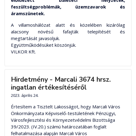
előidézett baleseti helyzetek,
feszültségproblémák, üzemzavarok és
áramszünetek.
A villamoshálózat alatt és közelében kizárólag
alacsony növésű fafajták telepítését és
megtartását javasoljuk.
Együttműködésüket köszönjük.
VILKOR Kft.
Hirdetmény - Marcali 3674 hrsz.
ingatlan értékesítéséről
2023. április 24.
Értesítem a Tisztelt Lakosságot, hogy Marcali Város
Önkormányzata Képviselő-testületének Pénzügyi,
Városfejlesztési és Környezetvédelmi Bizottsága
39/2023. (IV.20.) számú határozatában foglalt
felhatalmazása alapján Marcali Város