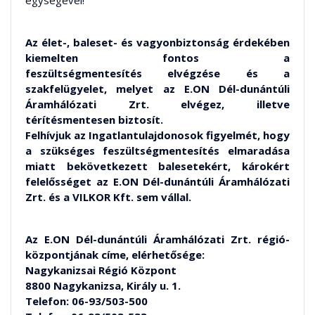
egységével!
Az élet-, baleset- és vagyonbiztonság érdekében
kiemelten fontos a
feszültségmentesítés elvégzése és a
szakfelügyelet, melyet az E.ON Dél-dunántúli
Áramhálózati Zrt. elvégez, illetve
térítésmentesen biztosít.
Felhívjuk az Ingatlantulajdonosok figyelmét, hogy
a szükséges feszültségmentesítés elmaradása
miatt bekövetkezett balesetekért, károkért
felelősséget az E.ON Dél-dunántúli Áramhálózati
Zrt. és a VILKOR Kft. sem vállal.
Az E.ON Dél-dunántúli Áramhálózati Zrt. régió-
központjának címe, elérhetősége:
Nagykanizsai Régió Központ
8800 Nagykanizsa, Király u. 1.
Telefon: 06-93/503-500