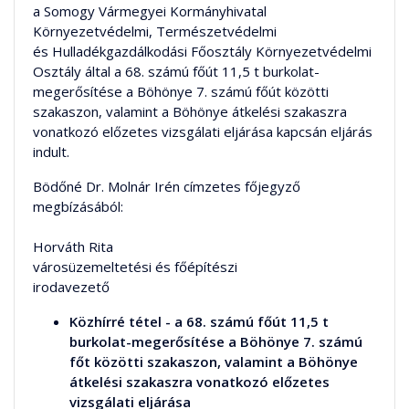
a Somogy Vármegyei Kormányhivatal
Környezetvédelmi, Természetvédelmi
és Hulladékgazdálkodási Főosztály Környezetvédelmi
Osztály által a 68. számú főút 11,5 t burkolat-
megerősítése a Böhönye 7. számú főút közötti
szakaszon, valamint a Böhönye átkelési szakaszra
vonatkozó előzetes vizsgálati eljárása kapcsán eljárás
indult.
Bödőné Dr. Molnár Irén címzetes főjegyző
megbízásából:
Horváth Rita
városüzemeltetési és főépítészi
irodavezető
Közhírré tétel - a 68. számú főút 11,5 t
burkolat-megerősítése a Böhönye 7. számú
főt közötti szakaszon, valamint a Böhönye
átkelési szakaszra vonatkozó előzetes
vizsgálati eljárása