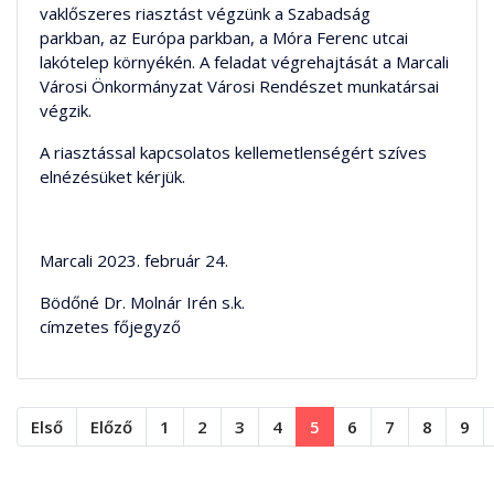
vaklőszeres riasztást végzünk a Szabadság
parkban, az Európa parkban, a Móra Ferenc utcai
lakótelep környékén. A feladat végrehajtását a Marcali
Városi Önkormányzat Városi Rendészet munkatársai
végzik.
A riasztással kapcsolatos kellemetlenségért szíves
elnézésüket kérjük.
Marcali 2023. február 24.
Bödőné Dr. Molnár Irén s.k.
címzetes főjegyző
Első
Előző
1
2
3
4
5
6
7
8
9