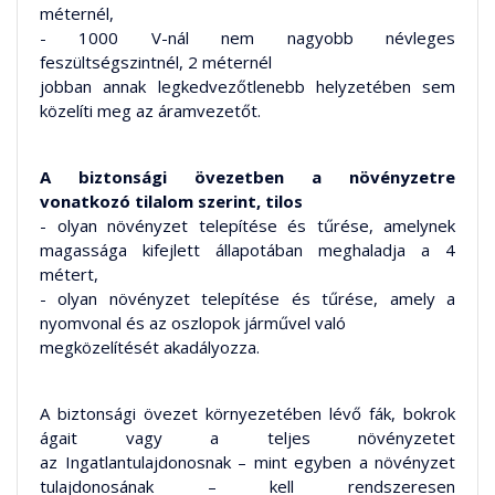
méternél,
- 1000 V-nál nem nagyobb névleges
feszültségszintnél, 2 méternél
jobban annak legkedvezőtlenebb helyzetében sem
közelíti meg az áramvezetőt.
A biztonsági övezetben a növényzetre
vonatkozó tilalom szerint, tilos
- olyan növényzet telepítése és tűrése, amelynek
magassága kifejlett állapotában meghaladja a 4
métert,
- olyan növényzet telepítése és tűrése, amely a
nyomvonal és az oszlopok járművel való
megközelítését akadályozza.
A biztonsági övezet környezetében lévő fák, bokrok
ágait vagy a teljes növényzetet
az Ingatlantulajdonosnak – mint egyben a növényzet
tulajdonosának – kell rendszeresen