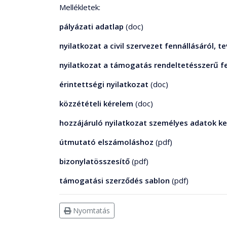
Mellékletek:
pályázati adatlap
(doc)
nyilatkozat a civil szervezet fennállásáról,
nyilatkozat a támogatás rendeltetésszerű fe
érintettségi nyilatkozat
(doc)
közzétételi kérelem
(doc)
hozzájáruló nyilatkozat személyes adatok k
útmutató elszámoláshoz
(pdf)
bizonylatösszesítő
(pdf)
támogatási szerződés sablon
(pdf)
Nyomtatás