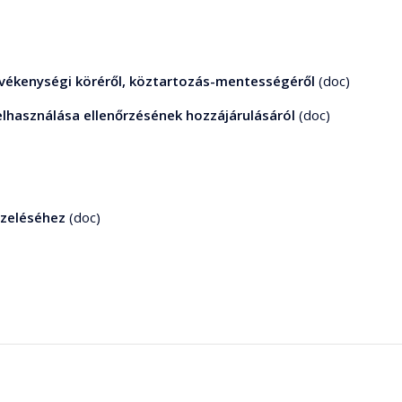
 tevékenységi köréről, köztartozás-mentességéről
(doc)
lhasználása ellenőrzésének hozzájárulásáról
(doc)
ezeléséhez
(doc)