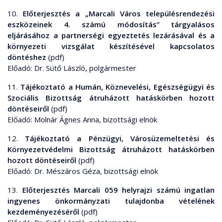
10.
Előterjesztés a „Marcali Város településrendezési
eszközeinek 4. számú módosítás” tárgyalásos
eljárásához a partnerségi egyeztetés lezárásával és a
környezeti vizsgálat készítésével kapcsolatos
döntéshez
(pdf)
Előadó: Dr. Sütő László, polgármester
11.
Tájékoztató a Humán, Köznevelési, Egészségügyi és
Szociális Bizottság átruházott hatáskörben hozott
döntéseiről
(pdf)
Előadó: Molnár Ágnes Anna, bizottsági elnök
12.
Tájékoztató a Pénzügyi, Városüzemeltetési és
Környezetvédelmi Bizottság átruházott hatáskörben
hozott döntéseiről
(pdf)
Előadó: Dr. Mészáros Géza, bizottsági elnök
13.
Előterjesztés Marcali 059 helyrajzi számú ingatlan
ingyenes önkormányzati tulajdonba vételének
kezdeményezéséről
(pdf)