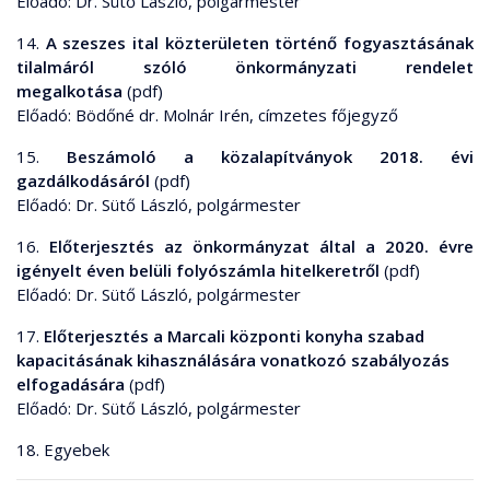
Előadó: Dr. Sütő László, polgármester
14.
A szeszes ital közterületen történő fogyasztásának
tilalmáról szóló önkormányzati rendelet
megalkotása
(pdf)
Előadó: Bödőné dr. Molnár Irén, címzetes főjegyző
15.
Beszámoló a közalapítványok 2018. évi
gazdálkodásáról
(pdf)
Előadó: Dr. Sütő László, polgármester
16.
Előterjesztés az önkormányzat által a 2020. évre
igényelt éven belüli folyószámla hitelkeretről
(pdf)
Előadó: Dr. Sütő László, polgármester
17.
Előterjesztés a Marcali központi konyha szabad
kapacitásának kihasználására vonatkozó szabályozás
elfogadására
(pdf)
Előadó: Dr. Sütő László, polgármester
18. Egyebek