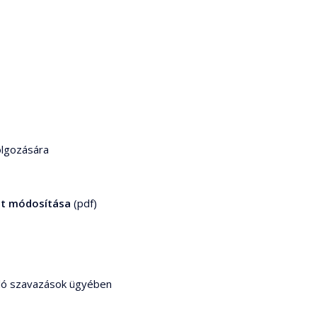
olgozására
et módosítása
(pdf)
való szavazások ügyében