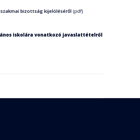
szakmai bizottság kijelöléséről
(pdf)
lános iskolára vonatkozó javaslattételről