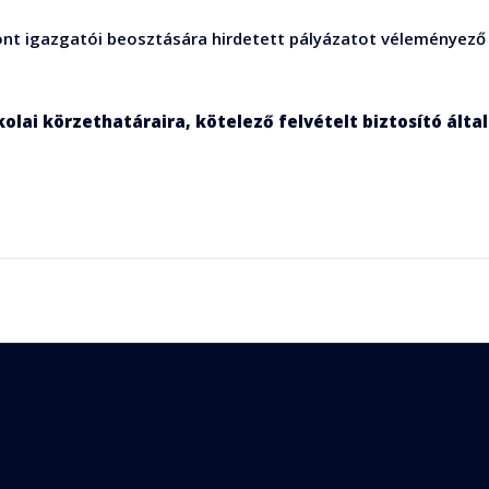
ont igazgatói beosztására hirdetett pályázatot véleményező 
kolai körzethatáraira, kötelező felvételt biztosító álta