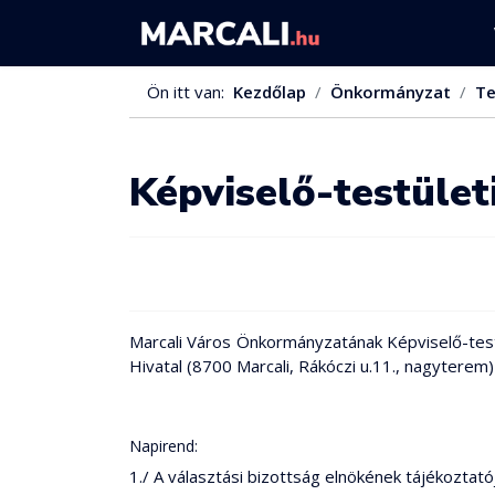
Ön itt van:
Kezdőlap
Önkormányzat
Te
Képviselő-testület
Marcali Város Önkormányzatának Képviselő-testü
Hivatal (8700 Marcali, Rákóczi u.11., nagyterem)
Napirend:
1./ A választási bizottság elnökének tájékoztató