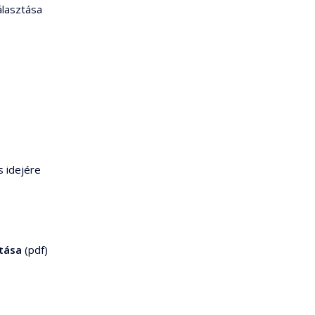
álasztása
s idejére
tása
(pdf)