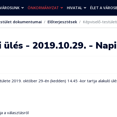
VÁROSUNK
ÖNKORMÁNYZAT
HIVATAL
ÉLET A VÁROS
stület dokumentumai
Előterjesztések
Képviselő-testületi
i ülés - 2019.10.29. - Nap
lete 2019. október 29-én (kedden) 14.45 -kor tartja alakuló ülé
ja a választásról