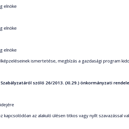
ág elnöke
ág elnöke
ág elnöke
elképzeléseinek ismertetése, megbízás a gazdasági program kid
zabályzatáról szóló 26/2013. (XI.29.) önkormányzati rendel
 idejére
oz kapcsolódóan az alakuló ülésen titkos vagy nyílt szavazással 