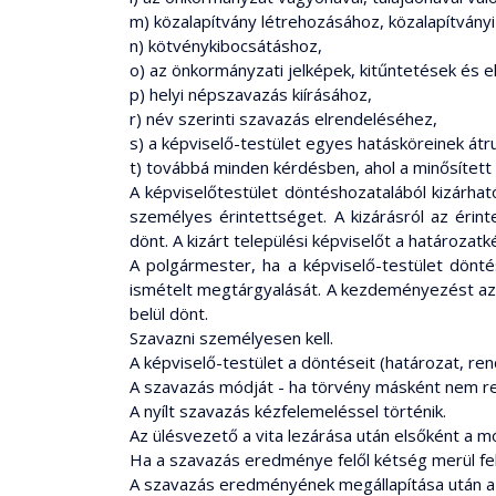
m) közalapítvány létrehozásához, közalapítvány
n) kötvénykibocsátáshoz,
o) az önkormányzati jelképek, kitűntetések és
p) helyi népszavazás kiírásához,
r) név szerinti szavazás elrendeléséhez,
s) a képviselő-testület egyes hatásköreinek át
t) továbbá minden kérdésben, ahol a minősített 
A képviselőtestület döntéshozatalából kizárható
személyes érintettséget. A kizárásról az érin
dönt. A kizárt települési képviselőt a határozat
A polgármester, ha a képviselő-testület dön
ismételt megtárgyalását. A kezdeményezést az ü
belül dönt.
Szavazni személyesen kell.
A képviselő-testület a döntéseit (határozat, ren
A szavazás módját - ha törvény másként nem ren
A nyílt szavazás kézfelemeléssel történik.
Az ülésvezető a vita lezárása után elsőként a mó
Ha a szavazás eredménye felől kétség merül fel,
A szavazás eredményének megállapítása után az 