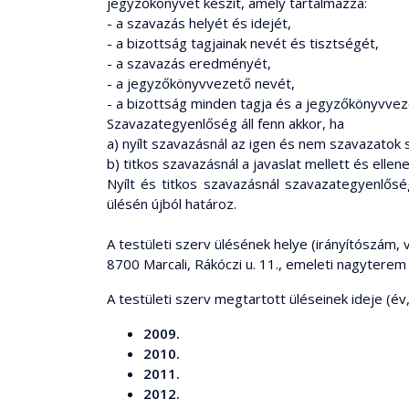
jegyzőkönyvet készít, amely tartalmazza:
- a szavazás helyét és idejét,
- a bizottság tagjainak nevét és tisztségét,
- a szavazás eredményét,
- a jegyzőkönyvvezető nevét,
- a bizottság minden tagja és a jegyzőkönyvveze
Szavazategyenlőség áll fenn akkor, ha
a) nyílt szavazásnál az igen és nem szavazato
b) titkos szavazásnál a javaslat mellett és ell
Nyílt és titkos szavazásnál szavazategyenlős
ülésén újból határoz.
A testületi szerv ülésének helye (irányítószám, 
8700 Marcali, Rákóczi u. 11., emeleti nagyterem
A testületi szerv megtartott üléseinek ideje (év
2009.
2010.
2011.
2012.