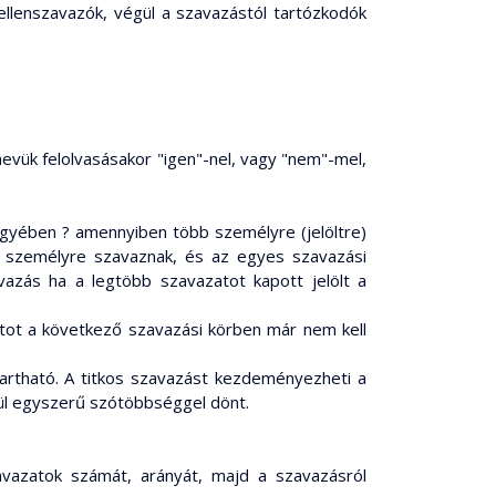
 ellenszavazók, végül a szavazástól tartózkodók
nevük felolvasásakor "igen"-nel, vagy "nem"-mel,
ügyében ? amennyiben több személyre (jelöltre)
yi személyre szavaznak, és az egyes szavazási
avazás ha a legtöbb szavazatot kapott jelölt a
latot a következő szavazási körben már nem kell
 tartható. A titkos szavazást kezdeményezheti a
lkül egyszerű szótöbbséggel dönt.
avazatok számát, arányát, majd a szavazásról