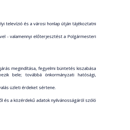
yi televízió és a városi honlap útján tájékoztatni
vel - valamennyi előterjesztést a Polgármesteri
eljárás megindítása, fegyelmi büntetés kiszabása
yezik bele; továbbá önkormányzati hatósági,
yalás üzleti érdeket sértene.
ől és a közérdekű adatok nyilvánosságáról szóló