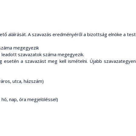
tő aláírását. A szavazás eredményéről a bizottság elnöke a testü
k száma megegyezik
ene leadott szavazatok száma megegyezik.
ég esetén a szavazást meg kell ismételni. Újabb szavazategyen
város, utca, házszám)
, hó, nap, óra megjelöléssel)