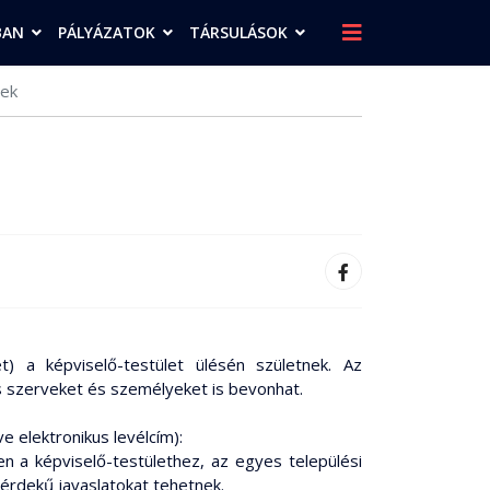
BAN
PÁLYÁZATOK
TÁRSULÁSOK
sek
t) a képviselő-testület ülésén születnek. Az
ás szerveket és személyeket is bevonhat.
e elektronikus levélcím):
n a képviselő-testülethez, az egyes települési
zérdekű javaslatokat tehetnek.