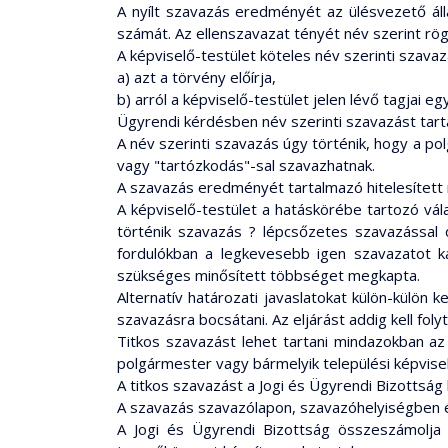
A nyílt szavazás eredményét az ülésvezető álla
számát. Az ellenszavazat tényét név szerint rögz
A képviselő-testület köteles név szerinti szavaz
a) azt a törvény előírja,
b) arról a képviselő-testület jelen lévő tagjai
Ügyrendi kérdésben név szerinti szavazást tart
A név szerinti szavazás úgy történik, hogy a po
vagy "tartózkodás"-sal szavazhatnak.
A szavazás eredményét tartalmazó hitelesített n
A képviselő-testület a hatáskörébe tartozó vá
történik szavazás ? lépcsőzetes szavazással 
fordulókban a legkevesebb igen szavazatot kap
szükséges minősített többséget megkapta.
Alternatív határozati javaslatokat külön-külön
szavazásra bocsátani. Az eljárást addig kell foly
Titkos szavazást lehet tartani mindazokban az 
polgármester vagy bármelyik települési képvisel
A titkos szavazást a Jogi és Ügyrendi Bizottság l
A szavazás szavazólapon, szavazóhelyiségben é
A Jogi és Ügyrendi Bizottság összeszámolja 