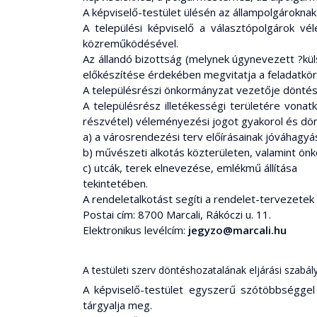
A képviselő-testület ülésén az állampolgárokna
A települési képviselő a választópolgárok vél
közreműködésével.
Az állandó bizottság (melynek úgynevezett ?küls
előkészítése érdekében megvitatja a feladatköré
A településrészi önkormányzat vezetője döntés
A településrész illetékességi területére vonat
részvétel) véleményezési jogot gyakorol és d
a) a városrendezési terv előírásainak jóváhagy
b) művészeti alkotás közterületen, valamint ön
c) utcák, terek elnevezése, emlékmű állítása
tekintetében.
A rendeletalkotást segíti a rendelet-tervezetek 
Postai cím: 8700 Marcali, Rákóczi u. 11.
Elektronikus levélcím:
jegyzo@marcali.hu
A testületi szerv döntéshozatalának eljárási szabál
A képviselő-testület egyszerű szótöbbséggel
tárgyalja meg.