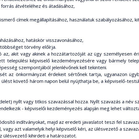
i forrás átvételéhez és átadásához,
 elismerő címek megállapításához, használatuk szabályozásához, 
ruházásához, hatáskör visszavonásához,
többséget törvény előírja.
 az, akit vagy akinek a hozzátartozóját az ügy személyesen érin
tett települési képviselő kezdeményezésére vagy bármely települ
képesség szempontjából jelenlévőnek kell tekinteni.
tését az önkormányzat érdekeit sértőnek tartja, ugyanazon üg
lést követő három napon belül nyújthatja be, a képviselő-testül
delet) nyílt vagy titkos szavazással hozza. Nyílt szavazás a név s
delkezik - képviselői kezdeményezés alapján meg lehet változta
dosító indítványokat, majd az eredeti javaslatot teszi fel szavaz
 vagy azt valamelyik helyi képviselő kéri, az ülésvezető a szava
ülésvezető kihirdeti a határozatot.