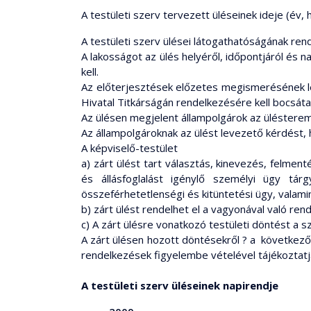
A testületi szerv tervezett üléseinek ideje (év
A testületi szerv ülései látogathatóságának ren
A lakosságot az ülés helyéről, időpontjáról és na
kell.
Az előterjesztések előzetes megismerésének leh
Hivatal Titkárságán rendelkezésére kell bocsátan
Az ülésen megjelent állampolgárok az ülésterembe
Az állampolgároknak az ülést levezető kérdést,
A képviselő-testület
a) zárt ülést tart választás, kinevezés, felmen
és állásfoglalást igénylő személyi ügy tár
összeférhetetlenségi és kitüntetési ügy, valami
b) zárt ülést rendelhet el a vagyonával való rend
c) A zárt ülésre vonatkozó testületi döntést a sz
A zárt ülésen hozott döntésekről ? a következő
rendelkezések figyelembe vételével tájékoztatja
A testületi szerv üléseinek napirendje