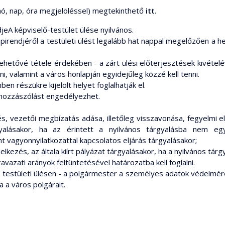
, hó, nap, óra megjelöléssel) megtekinthető
itt
.
djeA képviselő-testület ülése nyilvános.
pirendjéről a testületi ülést legalább hat nappal megelőzően a hel
etővé tétele érdekében - a zárt ülési előterjesztések kivételé
i, valamint a város honlapján egyidejűleg közzé kell tenni.
n részükre kijelölt helyet foglalhatják el.
 hozzászólást engedélyezhet.
tés, vezetői megbízatás adása, illetőleg visszavonása, fegyelmi 
gyalásakor, ha az érintett a nyilvános tárgyalásba nem eg
nt vagyonnyilatkozattal kapcsolatos eljárás tárgyalásakor;
elkezés, az általa kiírt pályázat tárgyalásakor, ha a nyilvános tárg
avazati arányok feltüntetésével határozatba kell foglalni.
 testületi ülésen - a polgármester a személyes adatok védelmér
 a város polgárait.