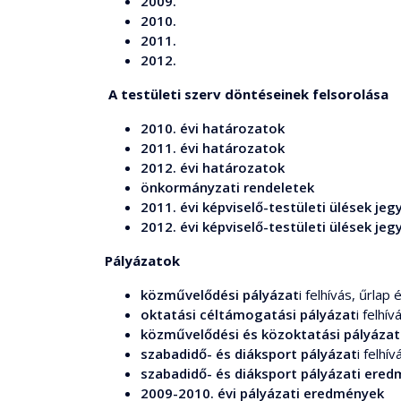
2009.
2010.
2011.
2012.
A testületi szerv döntéseinek felsorolása
2010. évi határozatok
2011. évi határozatok
2012. évi határozatok
önkormányzati rendeletek
2011. évi képviselő-testületi ülések je
2012. évi képviselő-testületi ülések je
Pályázatok
közművelődési pályázat
i felhívás, űrla
oktatási céltámogatási pályázat
i felhí
közművelődési és közoktatási pályázat
szabadidő- és diáksport pályázat
i felhí
szabadidő- és diáksport pályázati ere
2009-2010. évi pályázati eredmények