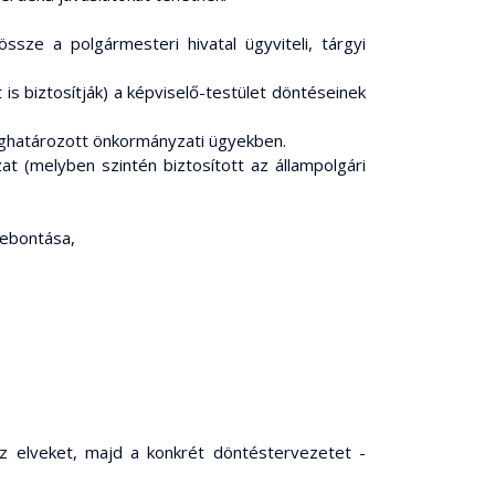
ssze a polgármesteri hivatal ügyviteli, tárgyi
is biztosítják) a képviselő-testület döntéseinek
meghatározott önkormányzati ügyekben.
at (melyben szintén biztosított az állampolgári
 lebontása,
z elveket, majd a konkrét döntéstervezetet -