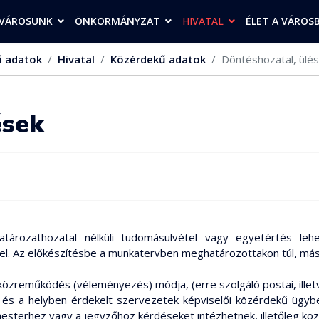
VÁROSUNK
ÖNKORMÁNYZAT
HIVATAL
ÉLET A VÁROS
ű adatok
Hivatal
Közérdekű adatok
Döntéshozatal, ülé
ések
atározathozatal nélküli tudomásulvétel vagy egyetértés lehe
ti el. Az előkészítésbe a munkatervben meghatározottakon túl, m
 közreműködés (véleményezés) módja, (erre szolgáló postai, illetv
 és a helyben érdekelt szervezetek képviselői közérdekű ügybe
esterhez vagy a jegyzőhöz kérdéseket intézhetnek, illetőleg kö