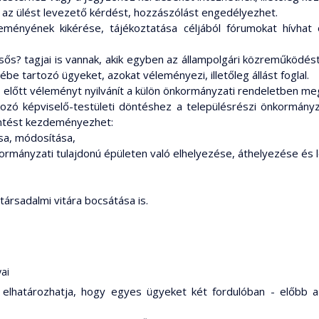
k az ülést levezető kérdést, hozzászólást engedélyezhet.
eményének kikérése, tájékoztatása céljából fórumokat hívhat ö
ős? tagjai is vannak, akik egyben az állampolgári közreműködést 
be tartozó ügyeket, azokat véleményezi, illetőleg állást foglal.
 előtt véleményt nyilvánít a külön önkormányzati rendeletben 
kozó képviselő-testületi döntéshez a településrészi önkormányz
öntést kezdeményezhet:
ása, módosítása,
kormányzati tulajdonú épületen való elhelyezése, áthelyezése és
társadalmi vitára bocsátása is.
yai
 elhatározhatja, hogy egyes ügyeket két fordulóban - előbb a