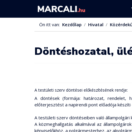
Ön itt van:
Kezdőlap
Hivatal
Közérdek
Döntéshozatal, ül
A testületi szerv döntései előkészítésének rendje:
A döntések (formája: határozat, rendelet, h
előterjesztést a napirendi pont előadója készí
A testületi szerv döntéseiben való állampolgári
A közmeghallgatás alkalmával az állampolgárok
képviselőkhöz, a polgármesterhez, az alpolgárm