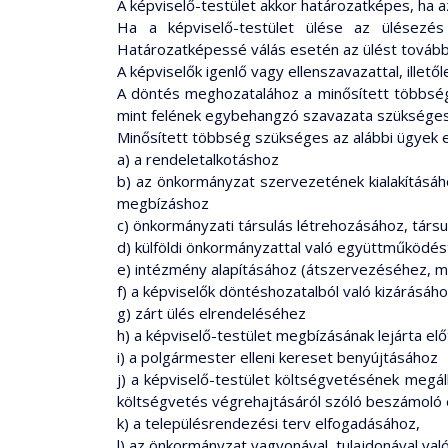
A képviselő-testület akkor határozatképes, ha az
Ha a képviselő-testület ülése az ülésezés
Határozatképessé válás esetén az ülést tovább k
A képviselők igenlő vagy ellenszavazattal, illet
A döntés meghozatalához a minősített többségr
mint felének egybehangzó szavazata szükséges
Minősített többség szükséges az alábbi ügyek
a) a rendeletalkotáshoz
b) az önkormányzat szervezetének kialakításá
megbízáshoz
c) önkormányzati társulás létrehozásához, társ
d) külföldi önkormányzattal való együttműködé
e) intézmény alapításához (átszervezéséhez,
f) a képviselők döntéshozatalból való kizárásáh
g) zárt ülés elrendeléséhez
h) a képviselő-testület megbízásának lejárta elő
i) a polgármester elleni kereset benyújtásához
j) a képviselő-testület költségvetésének megá
költségvetés végrehajtásáról szóló beszámoló
k) a településrendezési terv elfogadásához,
l) az önkormányzat vagyonával, tulajdonával va