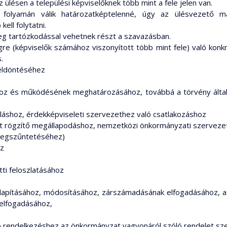
 ülésen a települési képviselőknek több mint a fele jelen van.
 folyamán válik határozatképtelenné, úgy az ülésvezető m
ell folytatni.
őleg tartózkodással vehetnek részt a szavazásban.
e (képviselők számához viszonyított több mint fele) való konkré
.
 eldöntéséhez
hoz és működésének meghatározásához, továbbá a törvény által 
uláshoz, érdekképviseleti szervezethez való csatlakozáshoz
st rögzítő megállapodáshoz, nemzetközi önkormányzati szerveze
 megszűntetéséhez)
oz
tti feloszlatásához
llapításához, módosításához, zárszámadásának elfogadásához, 
 elfogadásához,
ló rendelkezéshez az önkormányzat vagyonáról szóló rendelet sze