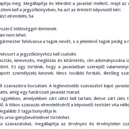
pítja meg. Megállapítja és kihirdeti a javaslat mellett, majd az
íteni kell a jegyzőkönyvben, ha azt az érintett képviselő kéri.
ást elrendelni, ha
 egyszerű többséggel döntenek
ani nem lehet.
lgármester felolvassa a tagok nevét, s a jelenlevő tagok pedig a 
évsort a jegyzőkönyvhöz kell csatolni.
lasztás, kinevezés, megbízás és kitűntetés, cím adományozása 
dönt. Ez úgy történik, hogy a javaslatban szereplő valamenn
ott személy(ek) kiesnek. Nincs további forduló, illetőleg sz
 kell szavazásra bocsátani. A legkevesebb szavazatot kapó javas
tatni, amíg egy határozati javaslat marad.
ügyekben, amelyekben zárt ülést kell tartani, illetve zárt ülés
ő. A titkos szavazás elrendeléséről a képviselő-testület vita né
egalább 3 tagja bonyolítja le.
s urna igénybevételével történhet.
a szavazatokat, megállapítja az érvényes és érvénytelen sz