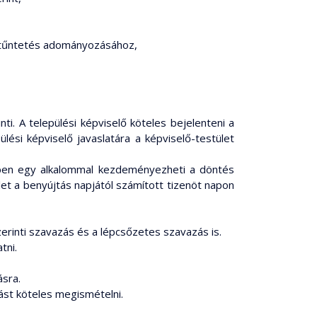
kitűntetés adományozásához,
ti. A települési képviselő köteles bejelenteni a
ési képviselő javaslatára a képviselő-testület
yben egy alkalommal kezdeményezheti a döntés
et a benyújtás napjától számított tizenöt napon
zerinti szavazás és a lépcsőzetes szavazás is.
tni.
ásra.
zást köteles megismételni.