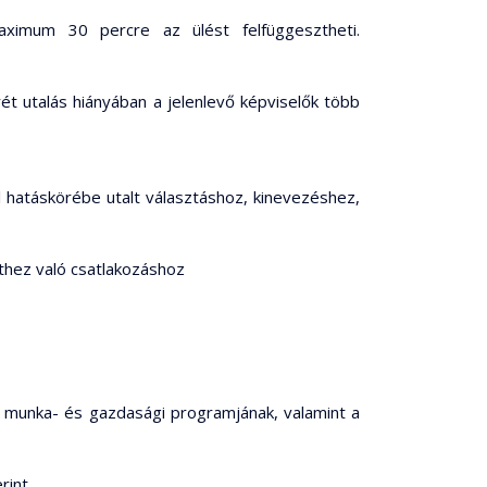
aximum 30 percre az ülést felfüggesztheti.
t utalás hiányában a jelenlevő képviselők több
hatáskörébe utalt választáshoz, kinevezéshez,
thez való csatlakozáshoz
a munka- és gazdasági programjának, valamint a
rint,