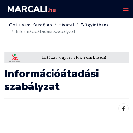
Ön itt van:
Kezdőlap
Hivatal
E-ügyintézés
Információátadási szabályzat
Információátadási
szabályzat