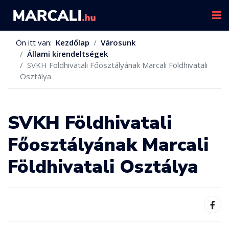
Ön itt van:
Kezdőlap
Városunk
Állami kirendeltségek
SVKH Földhivatali Főosztályának Marcali Földhivatali
Osztálya
SVKH Földhivatali
Főosztályának Marcali
Földhivatali Osztálya