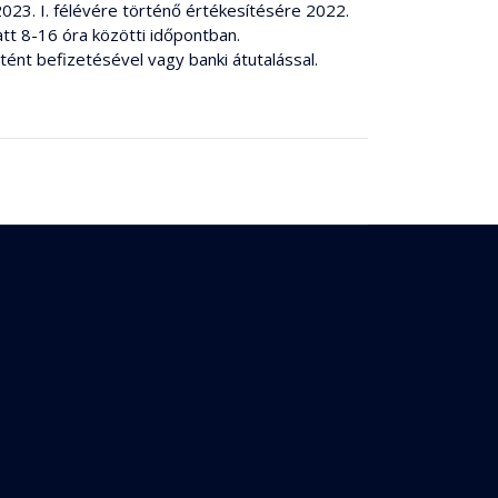
2023. I. félévére történő értékesítésére 2022.
att 8-16 óra közötti időpontban.
rtént befizetésével vagy banki átutalással.