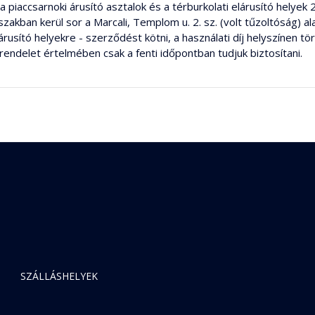
 piaccsarnoki árusító asztalok és a térburkolati elárusító helyek 
akban kerül sor a Marcali, Templom u. 2. sz. (volt tűzoltóság) al
lárusító helyekre - szerződést kötni, a használati díj helyszínen tö
rendelet értelmében csak a fenti időpontban tudjuk biztosítani.
SZÁLLÁSHELYEK