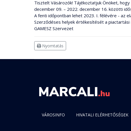
Tisztelt Vásározók! Tájékoztatjuk Önöket, hogy a
december 09. – 2022. december 16. közötti idősz
A fenti időpontban lehet 2023. I. félévére - az e
Szerződéses helyek értékesítését a piactartási 
GAMESZ Szervezet
Nyomtatás
VÁROSINFO
HIVATALI ELÉRHETŐSÉGEK