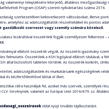
ág valamennyi településére kiterjedő, általános mezőgazdasági ö
datfelvételi Program (OSAP) szerinti nyilvántartási száma 2374.
zdaság szerkezetében bekövetkezett változásokat, illetve pontos
ére, amelyhez az adatszolgáltatók részvételükkel és pontos adat
ölt gazdálkodó szervezet vagy személy számára kötelező.
 szakasz lezárultával összeíróink fogják személyesen felkeresni –
tt
.
olvánnyal ellátott összeírók végzik. Az összeírói igazolvány szem
s felmutatni. Összeíróink a KSH logójával ellátott táskával, a fe
SH által biztosított tableten történik. Az összeírók konkrét, címli
ekintettel, adatszolgáltatóink és munkatársaink egészségének véd
l és kézfertőtlenítővel láttuk el őket.
statisztikai célra használjuk fel, azokat más szervek, személyek 
 évi CLV. törvénynek, valamint az Európai Unió 2016/679. sz. Álta
zdasagi_osszeirasok
oldal nyújt további tájékoztatást.