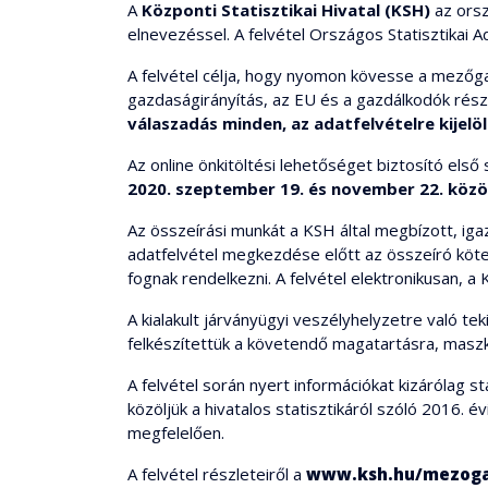
A
Központi Statisztikai Hivatal (KSH)
az orsz
elnevezéssel. A felvétel Országos Statisztikai A
A felvétel célja, hogy nyomon kövesse a mezőga
gazdaságirányítás, az EU és a gazdálkodók rész
válaszadás minden, az adatfelvételre kijel
Az online önkitöltési lehetőséget biztosító első
2020. szeptember 19. és november 22. közö
Az összeírási munkát a KSH által megbízott, igaz
adatfelvétel megkezdése előtt az összeíró kötele
fognak rendelkezni. A felvétel elektronikusan, a K
A kialakult járványügyi veszélyhelyzetre való t
felkészítettük a követendő magatartásra, maszkka
A felvétel során nyert információkat kizárólag 
közöljük a hivatalos statisztikáról szóló 2016.
megfelelően.
A felvétel részleteiről a
www.ksh.hu/mezoga