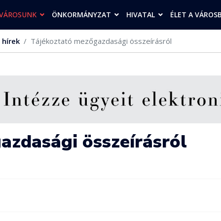
VÁROSUNK
ÖNKORMÁNYZAT
HIVATAL
ÉLET A VÁROS
 hírek
Tájékoztató mezőgazdasági összeírásról
azdasági összeírásról