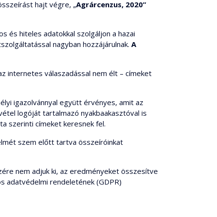
sszeírást hajt végre, „
Agrárcenzus, 2020
”
 és hiteles adatokkal szolgáljon a hazai
szolgáltatással nagyban hozzájárulnak.
A
 az internetes válaszadással nem élt – címeket
élyi igazolvánnyal együtt érvényes, amit az
lvétel logóját tartalmazó nyakbaakasztóval is
sta szerinti címeket keresnek fel.
elmét szem előtt tartva összeíróinkat
részére nem adjuk ki, az eredményeket összesítve
lános adatvédelmi rendeletének (GDPR)