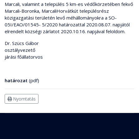
Marcali, valamint a település 5 km-es védőkörzetében fekvő
Marcali-Boronka, MarcaliHorvátkút településrész
közigazgatási területén levő méhállományokra a SO-
05I/EAO/01545- 5/2020 határozattal 2020.08.07. napjától
elrendelt községi zárlatot 2020.10.16. napjával feloldom.
Dr. Szücs Gábor
osztályvezető
járási főállatorvos
határozat
(pdf)
Nyomtatás