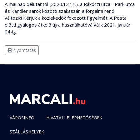
A mai nap délutántól (2020.12.11.). a Rákóczi utca - Park utca
és Kandler sarok közötti szakaszán a forgalmi rend
változik! Kérjük a közlekedők fokozott figyelmét! A Posta
előtti gyalogos átkelő újra használhatóvá válik 2021. január
04-ig.
Nyomtatás
VÁROSINFO
HIVATALI ELÉRHETŐSÉGEK
SZÁLLÁSHELYEK