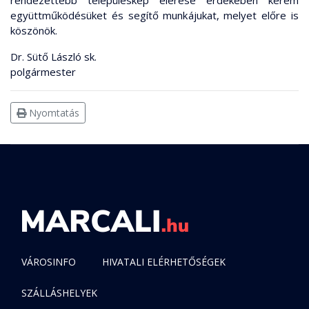
rendezettebb településkép elérése érdekében kérem
együttműködésüket és segítő munkájukat, melyet előre is
köszönök.
Dr. Sütő László sk.
polgármester
Nyomtatás
VÁROSINFO
HIVATALI ELÉRHETŐSÉGEK
SZÁLLÁSHELYEK