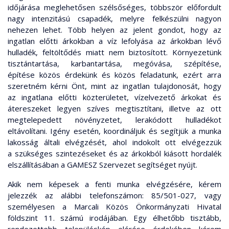
időjárása meglehetősen szélsőséges, többször előfordult
nagy intenzitású csapadék, melyre felkészülni nagyon
nehezen lehet. Több helyen az jelent gondot, hogy az
ingatlan előtti árkokban a víz lefolyása az árkokban lévő
hulladék, feltöltődés miatt nem biztosított. Környezetünk
tisztántartása, karbantartása, megóvása, szépítése,
építése közös érdekünk és közös feladatunk, ezért arra
szeretném kérni Önt, mint az ingatlan tulajdonosát, hogy
az ingatlana előtti közterületet, vízelvezető árkokat és
átereszeket legyen szíves megtisztítani, illetve az ott
megtelepedett növényzetet, lerakódott hulladékot
eltávolítani. Igény esetén, koordináljuk és segítjük a munka
lakosság általi elvégzését, ahol indokolt ott elvégezzük
a szükséges szintezéseket és az árkokból kiásott hordalék
elszállításában a GAMESZ Szervezet segítséget nyújt.
Akik nem képesek a fenti munka elvégzésére, kérem
jelezzék az alábbi telefonszámon: 85/501-027, vagy
személyesen a Marcali Közös Önkormányzati Hivatal
földszint 11. számú irodájában. Egy élhetőbb tisztább,