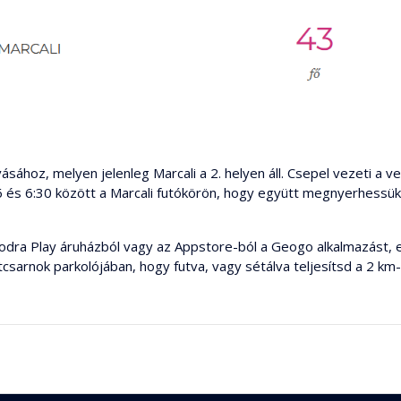
ásához, melyen jelenleg Marcali a 2. helyen áll. Csepel vezeti a 
s 6:30 között a Marcali futókörön, hogy együtt megnyerhessük a
odra Play áruházból vagy az Appstore-ból a Geogo alkalmazást, ez
tcsarnok parkolójában, hogy futva, vagy sétálva teljesítsd a 2 km-t