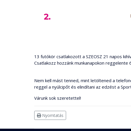
13 futókör csatlakozott a SZEOSZ 21 napos kihív
Csatlakozz hozzánk munkanapokon reggelente 6 é
Nem kell mást tenned, mint letöltened a telefon
reggel a nyúlcipőt és elindítani az edzést a Spor
Várunk sok szeretettel!
Nyomtatás