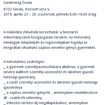
Szedervirág Óvoda
8732 Sávoly, Kossuth utca 5.
2019. április 25 – 26. (csütörtök, péntek) 8.00-16.00 óráig
A működési (felvételi) körzethatár: a fenntartó
önkormányzatok közigazgatási területe. Az intézmény
mindegyik telephelyén és tagóvodájában fogadja az
integráltan oktatható sajátos nevelési igényű gyermeket.
A beíratáshoz szükséges:
⎯ a gyermek személyazonosítására alkalmas, a gyermek
nevére kiállított személyi azonosítót és lakcímet igazoló
hatósági igazolvány,
⎯ a szülő személyi azonosítót és lakcímet igazoló hatósági
igazolványa
⎯ a sajátos nevelési igényről, - amennyiben rendelkezésre
áll - szakértői vélemény;
⎯ étkezési térítési díj megállapításához, amennyiben