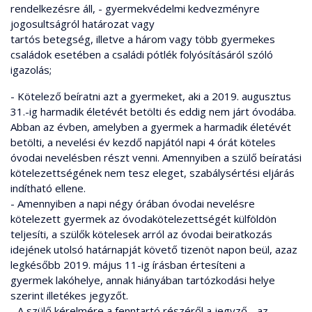
rendelkezésre áll, - gyermekvédelmi kedvezményre
jogosultságról határozat vagy
tartós betegség, illetve a három vagy több gyermekes
családok esetében a családi pótlék folyósításáról szóló
igazolás;
- Kötelező beíratni azt a gyermeket, aki a 2019. augusztus
31.-ig harmadik életévét betölti és eddig nem járt óvodába.
Abban az évben, amelyben a gyermek a harmadik életévét
betölti, a nevelési év kezdő napjától napi 4 órát köteles
óvodai nevelésben részt venni. Amennyiben a szülő beíratási
kötelezettségének nem tesz eleget, szabálysértési eljárás
indítható ellene.
- Amennyiben a napi négy órában óvodai nevelésre
kötelezett gyermek az óvodakötelezettségét külföldön
teljesíti, a szülők kötelesek arról az óvodai beiratkozás
idejének utolsó határnapját követő tizenöt napon beül, azaz
legkésőbb 2019. május 11-ig írásban értesíteni a
gyermek lakóhelye, annak hiányában tartózkodási helye
szerint illetékes jegyzőt.
- A szülő kérelmére a fenntartó részéről a jegyző - az