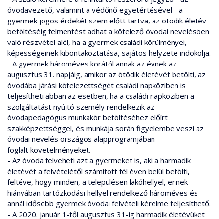
óvodavezető, valamint a védőnő egyetértésével - a
gyermek jogos érdekét szem előtt tartva, az ötödik életév
betöltéséig felmentést adhat a kötelező óvodai nevelésben
való részvétel alól, ha a gyermek családi körülményei,
képességeinek kibontakoztatása, sajátos helyzete indokolja.
- A gyermek hároméves korától annak az évnek az
augusztus 31. napjáig, amikor az ötödik életévét betölti, az
óvodába járási kötelezettségét családi napköziben is
teljesítheti abban az esetben, ha a családi napköziben a
szolgáltatást nyújtó személy rendelkezik az
óvodapedagógus munkakör betöltéséhez előírt
szakképzettséggel, és munkája során figyelembe veszi az
óvodai nevelés országos alapprogramjában
foglalt követelményeket.
- Az óvoda felveheti azt a gyermeket is, aki a harmadik
életévét a felvételétől számított fél éven belül betölti,
feltéve, hogy minden, a településen lakóhellyel, ennek
hiányában tartózkodási hellyel rendelkező hároméves és
annál idősebb gyermek óvodai felvételi kérelme teljesíthető.
- A 2020. január 1-től augusztus 31-ig harmadik életévüket