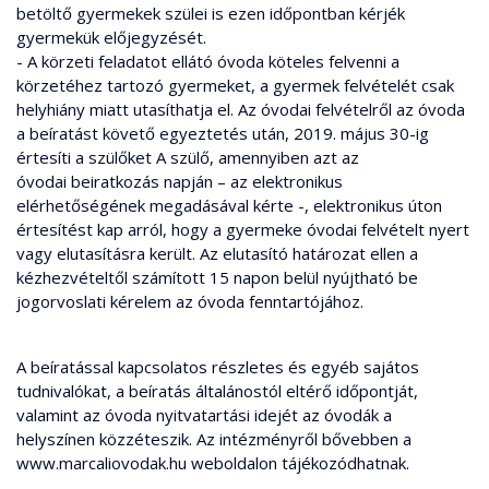
betöltő gyermekek szülei is ezen időpontban kérjék
gyermekük előjegyzését.
- A körzeti feladatot ellátó óvoda köteles felvenni a
körzetéhez tartozó gyermeket, a gyermek felvételét csak
helyhiány miatt utasíthatja el. Az óvodai felvételről az óvoda
a beíratást követő egyeztetés után, 2019. május 30-ig
értesíti a szülőket A szülő, amennyiben azt az
óvodai beiratkozás napján – az elektronikus
elérhetőségének megadásával kérte -, elektronikus úton
értesítést kap arról, hogy a gyermeke óvodai felvételt nyert
vagy elutasításra került. Az elutasító határozat ellen a
kézhezvételtől számított 15 napon belül nyújtható be
jogorvoslati kérelem az óvoda fenntartójához.
A beíratással kapcsolatos részletes és egyéb sajátos
tudnivalókat, a beíratás általánostól eltérő időpontját,
valamint az óvoda nyitvatartási idejét az óvodák a
helyszínen közzéteszik. Az intézményről bővebben a
www.marcaliovodak.hu weboldalon tájékozódhatnak.