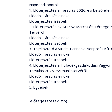
Napirendi pontok:
1. Előterjesztés a Társulás 2026. évi belső ell
Előadó: Társulás elnöke
Előterjesztés: írásbeli
2. Előterjesztés az MTKSZ Marcali és Térsége N
Tervéről
Előadó: Társulás elnöke
Előterjesztés: szóbeli
3. Tájékoztató a Viridis-Pannonia Nonprofit Kft.
Előadó: Társulás elnöke
Előterjesztés: írásbeli
4. Előterjesztés a Hulladékgazdálkodási Vagy
Társulás 2026. évi munkatervéről
Előadó: Társulás elnöke
Előterjesztés: írásbeli
5. Egyebek
előterjesztések
(zip)