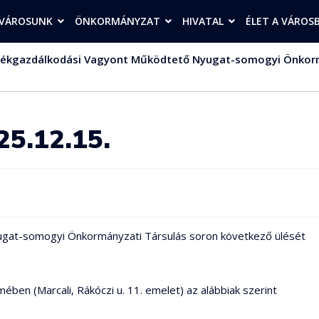
VÁROSUNK
ÖNKORMÁNYZAT
HIVATAL
ÉLET A VÁROS
dékgazdálkodási Vagyont Működtető Nyugat-somogyi Önkorm
25.12.15.
ugat-somogyi Önkormányzati Társulás soron következő ülését
ben (Marcali, Rákóczi u. 11. emelet) az alábbiak szerint