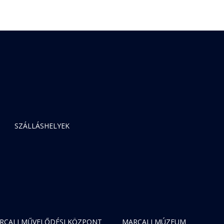
SZÁLLÁSHELYEK
RCALI MŰVELŐDÉSI KÖZPONT
MARCALI MÚZEUM