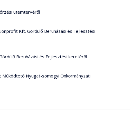
enőrzési ütemtervéről
onprofit Kft. Gördülő Beruházási és Fejlesztési
 Gördülő Beruházási és Fejlesztési keretéről
ont Működtető Nyugat-somogyi Önkormányzati