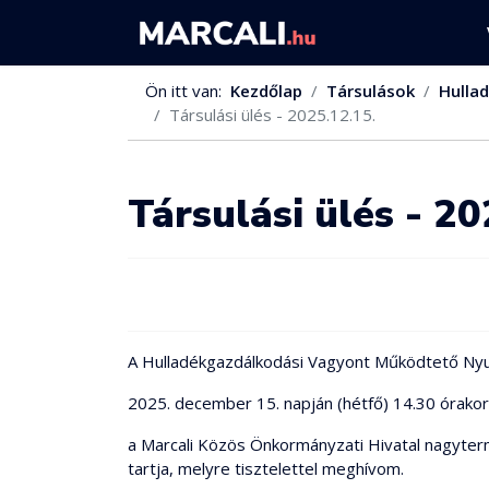
Ön itt van:
Kezdőlap
Társulások
Hulla
Társulási ülés - 2025.12.15.
Társulási ülés - 20
A Hulladékgazdálkodási Vagyont Működtető Ny
2025. december 15. napján (hétfő) 14.30 órakor
a Marcali Közös Önkormányzati Hivatal nagytermé
tartja, melyre tisztelettel meghívom.