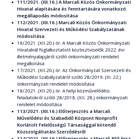
111/2021. (XII.16.) A Marcali Közös Önkormányzati
Hivatal alapítására és fenntartására vonatkozó
megállapodás módosítása
112/2021. (XII.16.) Marcali Közös Önkormányzati
Hivatal Szervezeti és Működési Szabályzatának
módosítása
16/2021. (XII.20.) ör. A Marcali Közös Önkormányzati
Hivatalnál foglalkoztatott köztisztviselők 2022. évi
illetményalapjáról szóló önkormányzati rendelet
megalkotása
17/2021. (XII.20.) ör. Az Önkormányzat Szervezeti és
Működési Szabályzatáról szóló 28/2019. (XI. 22.)
önkormányzati rendelet módosítása
18/2021. (XII.20.) ör. A helyi közművelődési
feladatokról szóló 28/2018. (XII. 28.) önkormányzati
rendelet módosítása
113/2021. (XII.16.) Előterjesztés a Marcali
Művelődési és Szabadidő Központ Nonprofit
Korlátolt Felelősségű Társasággal kötendő
Közszolgáltatási Szerződésről
114/2021. (XII.16.) Előterjesztés a Marcali 855 hrsz-