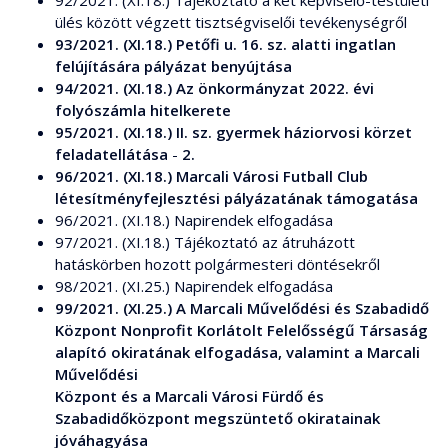
92/2021. (XI.18.) Tájékoztató a két képviselő-testületi
ülés között végzett tisztségviselői tevékenységről
93/2021. (XI.18.) Petőfi u. 16. sz. alatti ingatlan
felújítására pályázat benyújtása
94/2021. (XI.18.) Az önkormányzat 2022. évi
folyószámla hitelkerete
95/2021. (XI.18.) II. sz. gyermek háziorvosi körzet
feladatellátása
-
2.
96/2021. (XI.18.) Marcali Városi Futball Club
létesítményfejlesztési pályázatának támogatása
96/2021. (XI.18.) Napirendek elfogadása
97/2021. (XI.18.) Tájékoztató az átruházott
hatáskörben hozott polgármesteri döntésekről
98/2021. (XI.25.) Napirendek elfogadása
99/2021. (XI.25.) A Marcali Művelődési és Szabadidő
Központ Nonprofit Korlátolt Felelősségű Társaság
alapító okiratának elfogadása, valamint a Marcali
Művelődési
Központ és a Marcali Városi Fürdő és
Szabadidőközpont megszüntető okiratainak
jóváhagyása