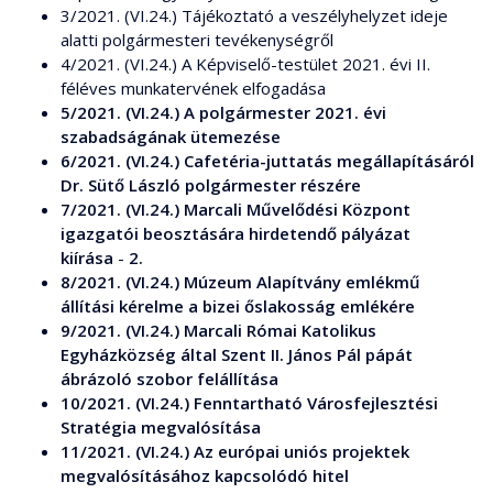
3/2021. (VI.24.) Tájékoztató a veszélyhelyzet ideje
alatti polgármesteri tevékenységről
4/2021. (VI.24.) A Képviselő-testület 2021. évi II.
féléves munkatervének elfogadása
5/2021. (VI.24.) A polgármester 2021. évi
szabadságának ütemezése
6/2021. (VI.24.) Cafetéria-juttatás megállapításáról
Dr. Sütő László polgármester részére
7/2021. (VI.24.) Marcali Művelődési Központ
igazgatói beosztására hirdetendő pályázat
kiírása
-
2.
8/2021. (VI.24.) Múzeum Alapítvány emlékmű
állítási kérelme a bizei őslakosság emlékére
9/2021. (VI.24.) Marcali Római Katolikus
Egyházközség által Szent II. János Pál pápát
ábrázoló szobor felállítása
10/2021. (VI.24.) Fenntartható Városfejlesztési
Stratégia megvalósítása
11/2021. (VI.24.) Az európai uniós projektek
megvalósításához kapcsolódó hitel