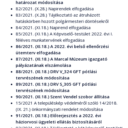
határozat módosítása
82/2021. (X.28.) Napirendek elfogadása
83/2021. (X.28.) Tájékoztató az átruházott
hatáskörben hozott polgármesteri döntésekről
84/2021. (XI.18.) Napirend elfogadása
85/2021. (XI.18.) A Képviselő-testület 2022. évi I.
féléves munkatervének elfogadása
86/2021. (XI.18.) A 2022. évi belső ellenőrzési
ütemterv elfogadása
87/2021. (XI.18.) A Marcal Múzeum igazgató
pályázatának elszámolása
88/2021. (XI.18.) DRV V_324 GFT pótlási
tervrészének módosítása
89/2021. (XI.18.) DRV S_305 GFT pótlási
tervrészének módosítása
90/2021. (XI.18.) Szent Vendel szobor állítása
15/2021 A településkép védelméről szóló 14/2018.
(IX. 21.) önkormányzati rendelet módosítása
91/2021. (XI.18.) Előterjesztés a 2022. évi
háziorvosi ügyeleti ellátás biztosításáról