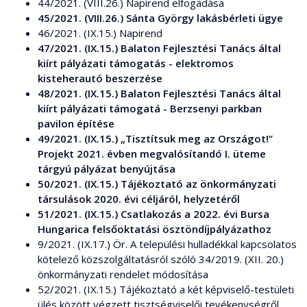
44/2021. (VIII.26.) Napirend elfogadása
45/2021. (VIII.26.) Sánta György lakásbérleti ügye
46/2021. (IX.15.) Napirend
47/2021. (IX.15.) Balaton Fejlesztési Tanács által
kiírt pályázati támogatás - elektromos
kisteherautó beszerzése
48/2021. (IX.15.) Balaton Fejlesztési Tanács által
kiírt pályázati támogatá - Berzsenyi parkban
pavilon építése
49/2021. (IX.15.) „Tisztítsuk meg az Országot!”
Projekt 2021. évben megvalósítandó I. üteme
tárgyú pályázat benyújtása
50/2021. (IX.15.) Tájékoztató az önkormányzati
társulások 2020. évi céljáról, helyzetéről
51/2021. (IX.15.) Csatlakozás a 2022. évi Bursa
Hungarica felsőoktatási ösztöndíjpályázathoz
9/2021. (IX.17.) Ör. A települési hulladékkal kapcsolatos
kötelező közszolgáltatásról szóló 34/2019. (XII. 20.)
önkormányzati rendelet módosítása
52/2021. (IX.15.) Tájékoztató a két képviselő-testületi
ülés között végzett tisztségviselői tevékenységről