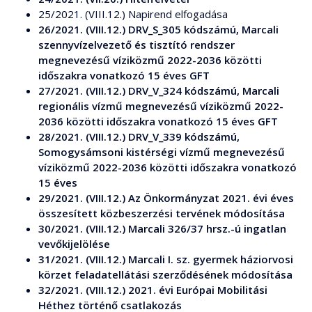
25/2021. (VIII.12.) Napirend elfogadása
26/2021. (VIII.12.) DRV_S_305 kódszámú, Marcali
szennyvízelvezető és tisztító rendszer
megnevezésű víziközmű 2022-2036 közötti
időszakra vonatkozó 15 éves GFT
27/2021. (VIII.12.) DRV_V_324 kódszámú, Marcali
regionális vízmű megnevezésű víziközmű 2022-
2036 közötti időszakra vonatkozó 15 éves GFT
28/2021. (VIII.12.) DRV_V_339 kódszámú,
Somogysámsoni kistérségi vízmű megnevezésű
víziközmű 2022-2036 közötti időszakra vonatkozó
15 éves
29/2021. (VIII.12.) Az Önkormányzat 2021. évi éves
összesített közbeszerzési tervének módosítása
30/2021. (VIII.12.) Marcali 326/37 hrsz.-ú ingatlan
vevőkijelölése
31/2021. (VIII.12.) Marcali I. sz. gyermek háziorvosi
körzet feladatellátási szerződésének módosítása
32/2021. (VIII.12.) 2021. évi Európai Mobilitási
Héthez történő csatlakozás