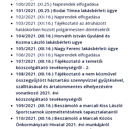
100/2021. (XI.25.) Napirendek elfogadása
101/2021. (XI.25.) Bodai Tímea lakásbérleti ügye
102/2021. (XII.16.) Napirendek elfogadása
103/2021. (XII.16.) Tájékoztató az átruházott
hatáskörben hozott polgármesteri döntésekről
104/2021. (XII.16.) Horváth István Gyuláné és
Kozma László lakásbérleti ugye
105/2021. (XII.16.) Nagy Ferenc lakásbérleti ügye
106/2021. (XII.16.) Napirendek elfogadása
107/2021. (XII.16.) Tájékoztató a temetői
közszolgáltató tevékenységről
-
2.
108/2021. (XII.16.) Tájékoztató a nem közművel
összegyűjtött háztartási szennyvízzel gyűjtésével,
szállításával és ártalommentes elhelyezésére
vonatkozó 2021. évi
közszolgáltató tevékenységről
109/2021. (XII.16.) Beszámoló a marcali Kiss László
Sportcsarnok üzemeltetésének tapasztalatairól
110/2021. (XII.16.) Beszámoló a Marcali Közös
Önkormányzati Hivatal 2021. évi munkájáról