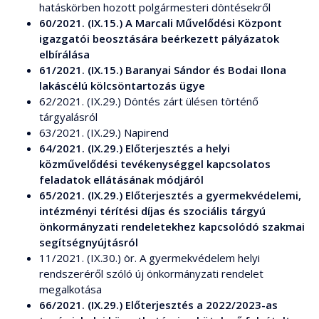
hatáskörben hozott polgármesteri döntésekről
60/2021. (IX.15.) A Marcali Művelődési Központ
igazgatói beosztására beérkezett pályázatok
elbírálása
61/2021. (IX.15.) Baranyai Sándor és Bodai Ilona
lakáscélú kölcsöntartozás ügye
62/2021. (IX.29.) Döntés zárt ülésen történő
tárgyalásról
63/2021. (IX.29.) Napirend
64/2021. (IX.29.) Előterjesztés a helyi
közművelődési tevékenységgel kapcsolatos
feladatok ellátásának módjáról
65/2021. (IX.29.) Előterjesztés a gyermekvédelemi,
intézményi térítési díjas és szociális tárgyú
önkormányzati rendeletekhez kapcsolódó szakmai
segítségnyújtásról
11/2021. (IX.30.) ör. A gyermekvédelem helyi
rendszeréről szóló új önkormányzati rendelet
megalkotása
66/2021. (IX.29.) Előterjesztés a 2022/2023-as