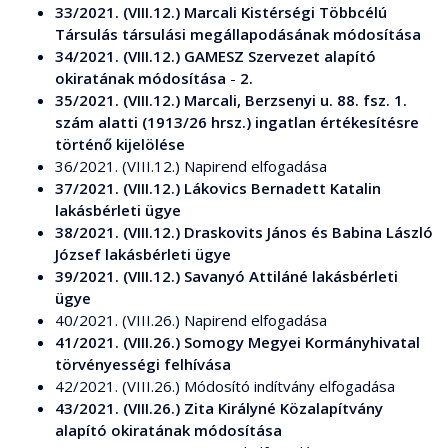
33/2021. (VIII.12.) Marcali Kistérségi Többcélú
Társulás társulási megállapodásának módosítása
34/2021. (VIII.12.) GAMESZ Szervezet alapító
okiratának módosítása
-
2.
35/2021. (VIII.12.) Marcali, Berzsenyi u. 88. fsz. 1.
szám alatti (1913/26 hrsz.) ingatlan értékesítésre
történő kijelölése
36/2021. (VIII.12.) Napirend elfogadása
37/2021. (VIII.12.) Lákovics Bernadett Katalin
lakásbérleti ügye
38/2021. (VIII.12.) Draskovits János és Babina László
József lakásbérleti ügye
39/2021. (VIII.12.) Savanyó Attiláné lakásbérleti
ügye
40/2021. (VIII.26.) Napirend elfogadása
41/2021. (VIII.26.) Somogy Megyei Kormányhivatal
törvényességi felhívása
42/2021. (VIII.26.) Módosító indítvány elfogadása
43/2021. (VIII.26.) Zita Királyné Közalapítvány
alapító okiratának módosítása