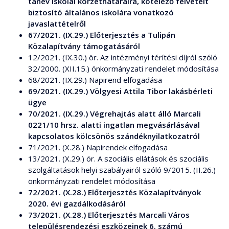
tanév iskolai körzethatáraira, kötelező felvételt
biztosító általános iskolára vonatkozó
javaslattételről
67/2021. (IX.29.) Előterjesztés a Tulipán
Közalapítvány támogatásáról
12/2021. (IX.30.) ör. Az intézményi térítési díjról szóló
32/2000. (XII.15.) önkormányzati rendelet módosítása
68/2021. (IX.29.) Napirend elfogadása
69/2021. (IX.29.) Völgyesi Attila Tibor lakásbérleti
ügye
70/2021. (IX.29.) Végrehajtás alatt álló Marcali
0221/10 hrsz. alatti ingatlan megvásárlásával
kapcsolatos kölcsönös szándéknyilatkozatról
71/2021. (X.28.) Napirendek elfogadása
13/2021. (X.29.) ör. A szociális ellátások és szociális
szolgáltatások helyi szabályairól szóló 9/2015. (II.26.)
önkormányzati rendelet módosítása
72/2021. (X.28.) Előterjesztés Közalapítványok
2020. évi gazdálkodásáról
73/2021. (X.28.) Előterjesztés Marcali Város
településrendezési eszközeinek 6. számú