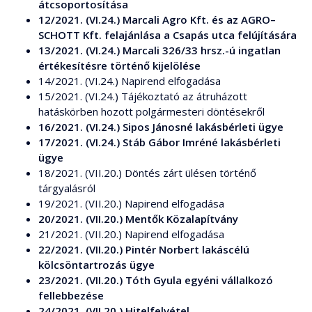
átcsoportosítása
12/2021. (VI.24.) Marcali Agro Kft. és az AGRO–
SCHOTT Kft. felajánlása a Csapás utca felújítására
13/2021. (VI.24.) Marcali 326/33 hrsz.-ú ingatlan
értékesítésre történő kijelölése
14/2021. (VI.24.) Napirend elfogadása
15/2021. (VI.24.) Tájékoztató az átruházott
hatáskörben hozott polgármesteri döntésekről
16/2021. (VI.24.) Sipos Jánosné lakásbérleti ügye
17/2021. (VI.24.) Stáb Gábor Imréné lakásbérleti
ügye
18/2021. (VII.20.) Döntés zárt ülésen történő
tárgyalásról
19/2021. (VII.20.) Napirend elfogadása
20/2021. (VII.20.) Mentők Közalapítvány
21/2021. (VII.20.) Napirend elfogadása
22/2021. (VII.20.) Pintér Norbert lakáscélú
kölcsöntartrozás ügye
23/2021. (VII.20.) Tóth Gyula egyéni vállalkozó
fellebbezése
24/2021. (VII.20.) Hitelfelvétel