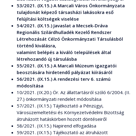
53/2021. (IX.15.) A Marcali Város Önkormányzata
tulajdonát képező társasházi lakásokra eső
felújítási költségek viselése
54/2021. (IX.15.) Javaslat a Mecsek-Dráva
Regionális Szilárdhulladék Kezelő Rendszer
Létrehozását Célzó Önkormányzati Társulásból
történő kiválásra,
valamint belépés a kiváló települések által
létrehozandó új társulásba
55/2021. (IX.15.) A Marcali Múzeum igazgatói
beosztására hirdetendő pályázat kiírásáról
56/2021. (IX.15.) A rendezési terv 6. számú
módosítása
10/2021. (IX.20.) Ör. Az állattartásról szóló 6/2004. (II.
27.) önkormányzati rendelet módosítása
57/2021. (IX.15.) Tájékoztató a Pénzügyi,
Városüzemeltetési és Környezetvédelmi Bizottság
átruházott hatáskörben hozott döntéseiről
58/2021. (IX.15.) Napirend elfogadása
59/2021. (IX.15.) Tájékoztató az átruházott