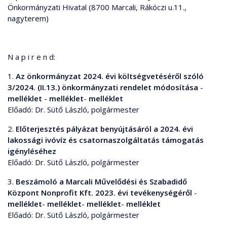
Önkormányzati Hivatal (8700 Marcali, Rákóczi u.11.,
nagyterem)
N a p i r e n d:
1.
Az önkormányzat 2024. évi költségvetéséről szóló
3/2024. (II.13.) önkormányzati rendelet módosítása
-
melléklet
-
melléklet
-
melléklet
Előadó: Dr. Sütő László, polgármester
2.
Előterjesztés pályázat benyújtásáról a 2024. évi
lakossági ivóvíz és csatornaszolgáltatás támogatás
igényléséhez
Előadó: Dr. Sütő László, polgármester
3.
Beszámoló a Marcali Művelődési és Szabadidő
Központ Nonprofit Kft. 2023. évi tevékenységéről
-
melléklet
-
melléklet
-
melléklet
-
melléklet
Előadó: Dr. Sütő László, polgármester