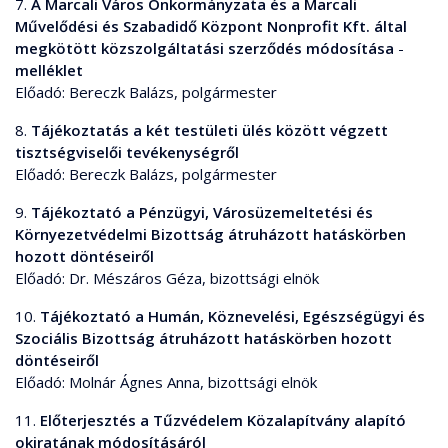
7.
A Marcali Város Önkormányzata és a Marcali
Művelődési és Szabadidő Központ Nonprofit Kft. által
megkötött közszolgáltatási szerződés módosítása
-
melléklet
Előadó: Bereczk Balázs, polgármester
8.
Tájékoztatás a két testületi ülés között végzett
tisztségviselői tevékenységről
Előadó: Bereczk Balázs, polgármester
9.
Tájékoztató a Pénzügyi, Városüzemeltetési és
Környezetvédelmi Bizottság átruházott hatáskörben
hozott döntéseiről
Előadó: Dr. Mészáros Géza, bizottsági elnök
10.
Tájékoztató a Humán, Köznevelési, Egészségügyi és
Szociális Bizottság átruházott hatáskörben hozott
döntéseiről
Előadó: Molnár Ágnes Anna, bizottsági elnök
11.
Előterjesztés a Tűzvédelem Közalapítvány alapító
okiratának módosításáról