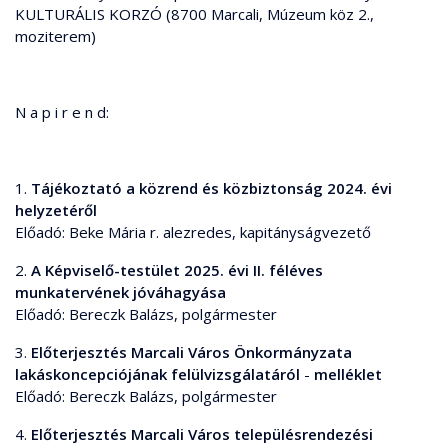
KULTURÁLIS KORZÓ (8700 Marcali, Múzeum köz 2.,
moziterem)
N a p i r e n d:
1.
Tájékoztató a közrend és közbiztonság 2024. évi
helyzetéről
Előadó: Beke Mária r. alezredes, kapitányságvezető
2.
A Képviselő-testület 2025. évi II. féléves
munkatervének jóváhagyása
Előadó: Bereczk Balázs, polgármester
3.
Előterjesztés Marcali Város Önkormányzata
lakáskoncepciójának felülvizsgálatáról
-
melléklet
Előadó: Bereczk Balázs, polgármester
4.
Előterjesztés Marcali Város településrendezési