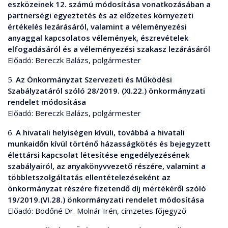
eszközeinek 12. számú módosítása vonatkozásában a
partnerségi egyeztetés és az előzetes környezeti
értékelés lezárásáról, valamint a véleményezési
anyaggal kapcsolatos vélemények, észrevételek
elfogadásáról és a véleményezési szakasz lezárásáról
Előadó: Bereczk Balázs, polgármester
5.
Az Önkormányzat Szervezeti és Működési
Szabályzatáról szóló 28/2019. (XI.22.) önkormányzati
rendelet módosítása
Előadó: Bereczk Balázs, polgármester
6.
A hivatali helyiségen kívüli, továbbá a hivatali
munkaidőn kívül történő házasságkötés és bejegyzett
élettársi kapcsolat létesítése engedélyezésének
szabályairól, az anyakönyvvezető részére, valamint a
többletszolgáltatás ellentételezéseként az
önkormányzat részére fizetendő díj mértékéről szóló
19/2019.(VI.28.) önkormányzati rendelet módosítása
Előadó: Bödőné Dr. Molnár Irén, címzetes főjegyző