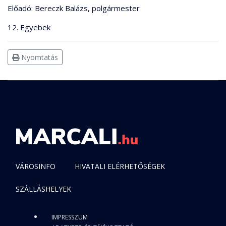
Előadó: Bereczk Balázs, polgármester
12. Egyebek
Nyomtatás
VÁROSINFO
HIVATALI ELÉRHETŐSÉGEK
SZÁLLÁSHELYEK
IMPRESSZUM