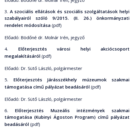
Előadó: Bödőné dr. Molnár Irén, jegyző
3.
A szociális ellátások és szociális szolgáltatások helyi
szabályairól szóló 9/2015. (II. 26.) önkormányzati
rendelet módosítása
(pdf)
Előadó: Bödőné dr. Molnár Irén, jegyző
4.
Előterjesztés városi helyi akciócsoport
megalakításáról
(pdf)
Előadó: Dr. Sütő László, polgármester
5.
Előterjesztés Járásszékhely múzeumok szakmai
támogatása című pályázat beadásáról
(pdf)
Előadó: Dr. Sütő László, polgármester
6.
Előterjesztés Muzeális intézmények szakmai
támogatása (Kubinyi Ágoston Program) című pályázat
beadásáról
(pdf)