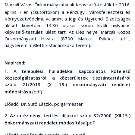
Marcali Város Önkormányzatának Képviselő-testülete
2016.
április 7-én (csütörtökön) a Pénzügyi, Városfejlesztési és
Környezetvédelmi, valamint a Jogi és Ügyrendi Bizottságok
ülését követően 14.30 órakor soron kívüli nyilvános
képviselő-testületi ülést tart. Az ülés helye: Marcali Közös
Önkormányzati Hivatal (8700 Marcali, Rákóczi u.11.,
nagyterem melletti kistanácskozó terem).
Napirend:
1.
A települési hulladékkal kapcsolatos kötelező
közszolgáltatásról, a közterületek tisztántartásáról
szóló 21/2013. (X. 18.) önkormányzati rendelet
módosítása
(pdf)
Előadó: Dr. Sütő László, polgármester
2.
Az intézményi térítési díjakról szóló 32/2000. (XII.15.)
önkormányzati rendelet módosítása
(pdf)