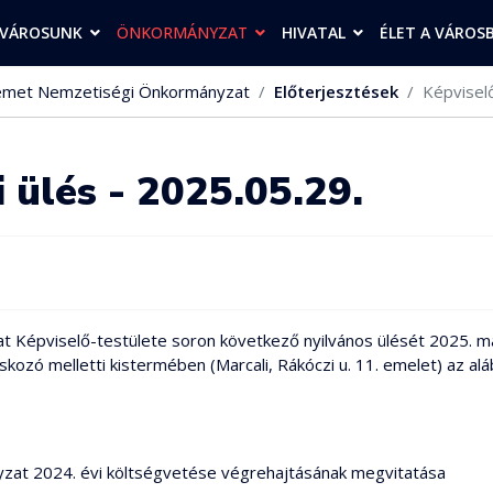
VÁROSUNK
ÖNKORMÁNYZAT
HIVATAL
ÉLET A VÁROS
met Nemzetiségi Önkormányzat
Előterjesztések
Képviselő
 ülés - 2025.05.29.
Képviselő-testülete soron következő nyilvános ülését 2025. máj
zó melletti kistermében (Marcali, Rákóczi u. 11. emelet) az alább
zat 2024. évi költségvetése végrehajtásának megvitatása