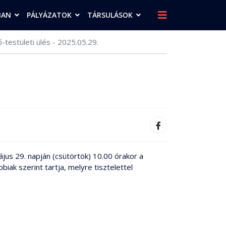
BAN
PÁLYÁZATOK
TÁRSULÁSOK
-testületi ülés - 2025.05.29.
us 29. napján (csütörtök) 10.00 órakor a
iak szerint tartja, melyre tisztelettel