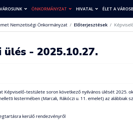
VÁROSUNK
ÖNKORMÁNYZAT
HIVATAL
ÉLET A VÁROS
met Nemzetiségi Önkormányzat
Előterjesztések
Képviselő
 ülés - 2025.10.27.
épviselő-testülete soron következő nyilvános ülését 2025. októ
etti kistermében (Marcali, Rákóczi u. 11. emelet) az alábbiak sze
egtartásra kerülő rendezvényről