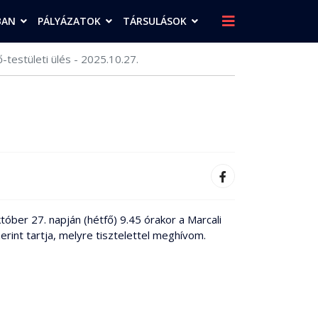
BAN
PÁLYÁZATOK
TÁRSULÁSOK
-testületi ülés - 2025.10.27.
ber 27. napján (hétfő) 9.45 órakor a Marcali
rint tartja, melyre tisztelettel meghívom.