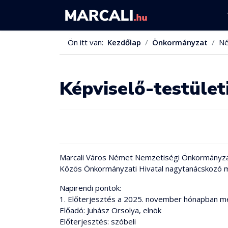
Ön itt van:
Kezdőlap
Önkormányzat
Né
Képviselő-testületi
Marcali Város Német Nemzetiségi Önkormányzat K
Közös Önkormányzati Hivatal nagytanácskozó mell
Napirendi pontok:
1. Előterjesztés a 2025. november hónapban m
Előadó: Juhász Orsolya, elnök
Előterjesztés: szóbeli