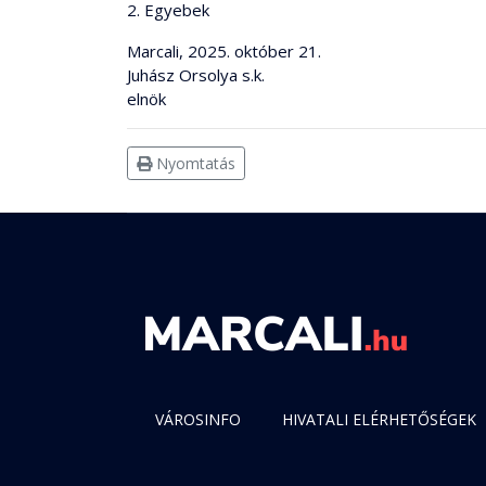
2. Egyebek
Marcali, 2025. október 21.
Juhász Orsolya s.k.
elnök
Nyomtatás
VÁROSINFO
HIVATALI ELÉRHETŐSÉGEK