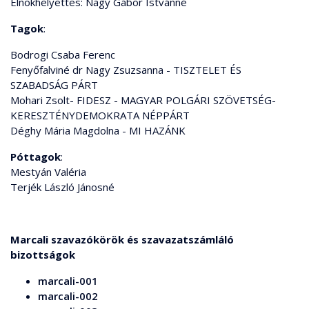
Elnökhelyettes: Nagy Gábor Istvánné
Tagok
:
Bodrogi Csaba Ferenc
Fenyőfalviné dr Nagy Zsuzsanna - TISZTELET ÉS
SZABADSÁG PÁRT
Mohari Zsolt- FIDESZ - MAGYAR POLGÁRI SZÖVETSÉG-
KERESZTÉNYDEMOKRATA NÉPPÁRT
Déghy Mária Magdolna - MI HAZÁNK
Póttagok
:
Mestyán Valéria
Terjék László Jánosné
Marcali szavazókörök és szavazatszámláló
bizottságok
marcali-001
marcali-002